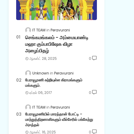
IT TEAM
Peravurani
செங்கமங்கலம் - அம்மையாண்டி
மஹா கும்பாபிஷேக விழா
அழைப்பிதழ்
ஆகஸ்ட் 28, 2025
0
Unknown
Peravurani
பேராவூரணி சுற்றியுள்ள கிராமங்களும்
மக்களும்.
ஏப்ரல் 06, 2017
0
IT TEAM
Peravurani
பேராவூரணியில் மாரத்தான் போட்டி -
மாற்றுத்திறனாளிகளும் வீல்சேரில் பங்கேற்று
அசத்தல்
ஆகஸ்ட் 16, 2025
0