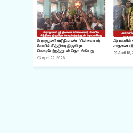
பேராவூரணி ஸ்ரீ நீலகண்டப்பிள்ளையார்
அபாகஸில் கி
கோயில் சித்திரை திருவிழா
சாதனை புரி
கொடியேற்றத்துடன் தொடங்கியது
April 18,
April 22, 2026