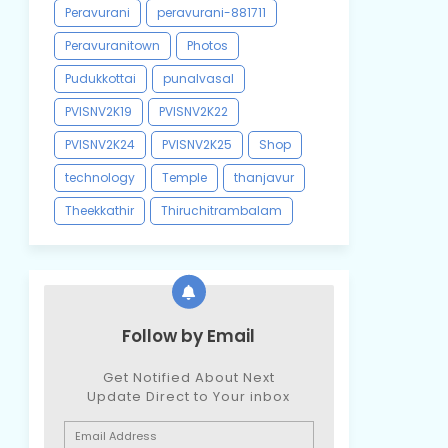
Peravurani
peravurani-881711
Peravuranitown
Photos
Pudukkottai
punalvasal
PVISNV2K19
PVISNV2K22
PVISNV2K24
PVISNV2K25
Shop
technology
Temple
thanjavur
Theekkathir
Thiruchitrambalam
Follow by Email
Get Notified About Next
Update Direct to Your inbox