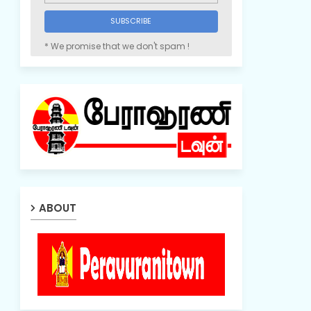
* We promise that we don't spam !
ABOUT