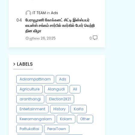
IT TEAM
Ads
பேராவூரணி கோக்கனட் சிட்டி இன்ஸ்பயர்
லயன்ஸ் சங்கம் சார்பில் கார்கில் போர் வெற்றி
தின விழா
ஜூலை 26, 2025
0
LABELS
Adirampattinam
Ads
Agriculture
Alangudi
All
aranthangi
Election2K21
Entertainment
History
Kaifa
Keeramangalam
Kolam
Other
Pattukottai
PeraiTown