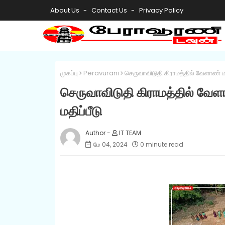
About Us
Contact Us
Privacy Policy
முகப்பு
Peravurani
செருவாவிடுதி கிராமத்தில் வேளாண் மாண
செருவாவிடுதி கிராமத்தில் வேளா
மதிப்பீடு
IT TEAM
மே 04, 2024
0 minute read