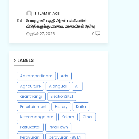
IT TEAM
Ads
பேராவூரணி பகுதி அரசுப் பள்ளிகளின்
விடுதிகளுக்கு மாணவ, மாணவிகள் தேர்வு
ஜூன் 27, 2025
0
LABELS
Adirampattinam
Ads
Agriculture
Alangudi
All
aranthangi
Election2K21
Entertainment
History
Kaifa
Keeramangalam
Kolam
Other
Pattukottai
PeraiTown
Peravurani
peravurani-881711