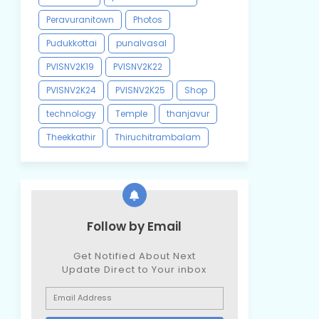
Peravuranitown
Photos
Pudukkottai
punalvasal
PVISNV2K19
PVISNV2K22
PVISNV2K24
PVISNV2K25
Shop
technology
Temple
thanjavur
Theekkathir
Thiruchitrambalam
Follow by Email
Get Notified About Next
Update Direct to Your inbox