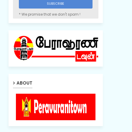
* We promise that we don't spam !
ABOUT