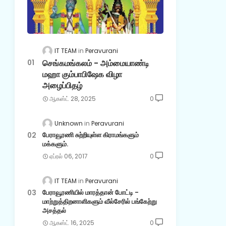
IT TEAM
Peravurani
செங்கமங்கலம் - அம்மையாண்டி
மஹா கும்பாபிஷேக விழா
அழைப்பிதழ்
ஆகஸ்ட் 28, 2025
0
Unknown
Peravurani
பேராவூரணி சுற்றியுள்ள கிராமங்களும்
மக்களும்.
ஏப்ரல் 06, 2017
0
IT TEAM
Peravurani
பேராவூரணியில் மாரத்தான் போட்டி -
மாற்றுத்திறனாளிகளும் வீல்சேரில் பங்கேற்று
அசத்தல்
ஆகஸ்ட் 16, 2025
0