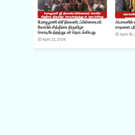
பேராவூரணி ஸ்ரீ நீலகண்டப்பிள்ளையார்
அபாகஸில் கி
கோயில் சித்திரை திருவிழா
சாதனை புரி
கொடியேற்றத்துடன் தொடங்கியது
April 18,
April 22, 2026