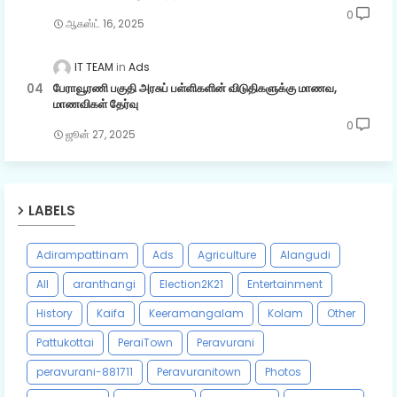
0
ஆகஸ்ட் 16, 2025
IT TEAM
Ads
பேராவூரணி பகுதி அரசுப் பள்ளிகளின் விடுதிகளுக்கு மாணவ,
மாணவிகள் தேர்வு
0
ஜூன் 27, 2025
LABELS
Adirampattinam
Ads
Agriculture
Alangudi
All
aranthangi
Election2K21
Entertainment
History
Kaifa
Keeramangalam
Kolam
Other
Pattukottai
PeraiTown
Peravurani
peravurani-881711
Peravuranitown
Photos