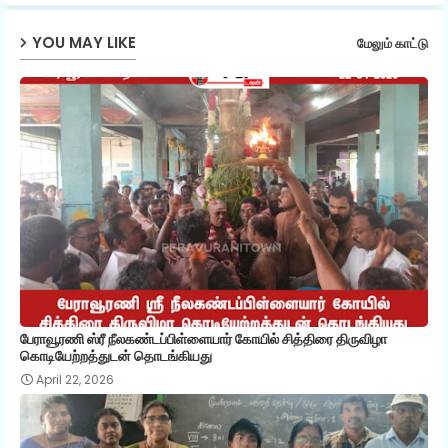
ap
YOU MAY LIKE
மேலும் காட்டு
p
பேராவூரணி ஸ்ரீ நீலகண்டப்பிள்ளையார் கோயில் சித்திரை திருவிழா
கொடியேற்றத்துடன் தொடங்கியது
April 22, 2026