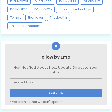
Pudukkottai
punalvasal
PVISNV2K19
PVISNV2K22
PVISNV2K24
PVISNV2K25
Shop
technology
Temple
thanjavur
Theekkathir
Thiruchitrambalam
Follow by Email
Get Notified About Next Update Direct to Your
inbox
* We promise that we don't spam !