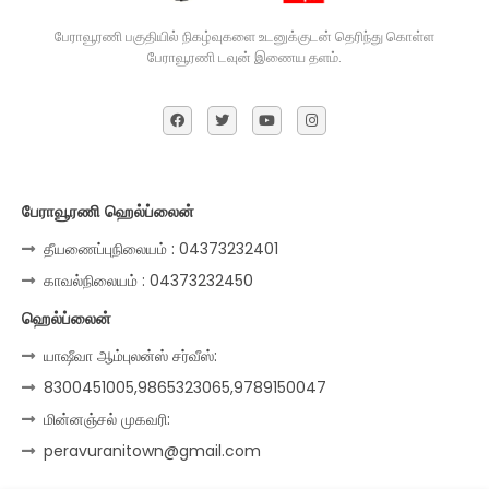
பேராவூரணி பகுதியில் நிகழ்வுகளை உடனுக்குடன் தெரிந்து கொள்ள
பேராவூரணி டவுன் இணைய தளம்.
பேராவூரணி ஹெல்ப்லைன்
தீயணைப்புநிலையம் : 04373232401
காவல்நிலையம் : 04373232450
ஹெல்ப்லைன்
யாஷீவா ஆம்புலன்ஸ் சர்வீஸ்:
8300451005,9865323065,9789150047
மின்னஞ்சல் முகவரி:
peravuranitown@gmail.com