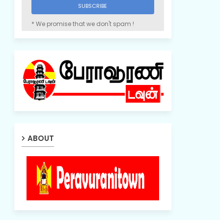
* We promise that we don't spam !
ABOUT