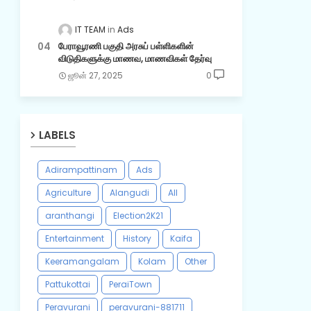
IT TEAM
Ads
பேராவூரணி பகுதி அரசுப் பள்ளிகளின்
விடுதிகளுக்கு மாணவ, மாணவிகள் தேர்வு
ஜூன் 27, 2025
0
LABELS
Adirampattinam
Ads
Agriculture
Alangudi
All
aranthangi
Election2K21
Entertainment
History
Kaifa
Keeramangalam
Kolam
Other
Pattukottai
PeraiTown
Peravurani
peravurani-881711