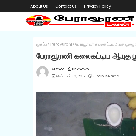
About Us
Contact Us
Privacy Policy
முகப்பு
Peravurani
பேராவூரணி கலைகட்டிய ஆயுத பூஜை 
பேராவூரணி கலைகட்டிய ஆயுத 
Unknown
செப்டம்பர் 30, 2017
0 minute read