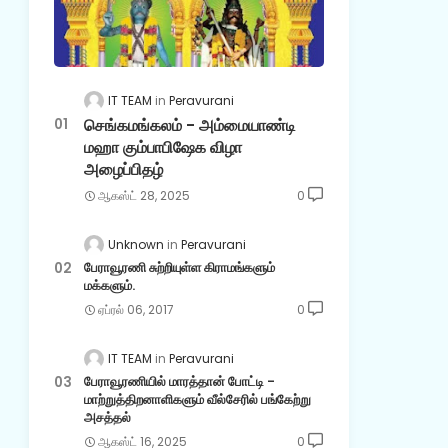
IT TEAM
Peravurani
செங்கமங்கலம் - அம்மையாண்டி
மஹா கும்பாபிஷேக விழா
அழைப்பிதழ்
ஆகஸ்ட் 28, 2025
0
Unknown
Peravurani
பேராவூரணி சுற்றியுள்ள கிராமங்களும்
மக்களும்.
ஏப்ரல் 06, 2017
0
IT TEAM
Peravurani
பேராவூரணியில் மாரத்தான் போட்டி -
மாற்றுத்திறனாளிகளும் வீல்சேரில் பங்கேற்று
அசத்தல்
ஆகஸ்ட் 16, 2025
0