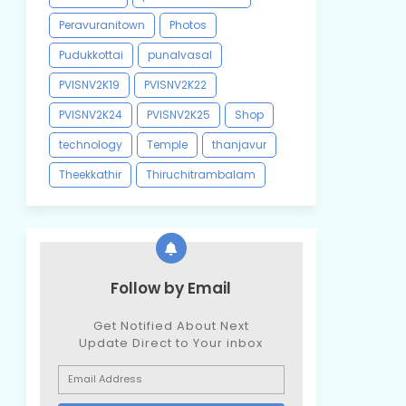
Peravuranitown
Photos
Pudukkottai
punalvasal
PVISNV2K19
PVISNV2K22
PVISNV2K24
PVISNV2K25
Shop
technology
Temple
thanjavur
Theekkathir
Thiruchitrambalam
Follow by Email
Get Notified About Next
Update Direct to Your inbox