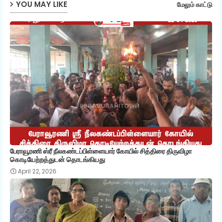
YOU MAY LIKE
மேலும் காட்டு
p
பேராவூரணி ஸ்ரீ நீலகண்டப்பிள்ளையார் கோயில் சித்திரை திருவிழா
கொடியேற்றத்துடன் தொடங்கியது
April 22, 2026