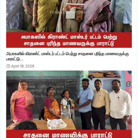
அபாகஸில் கிராண்ட் மாஸ்டர் பட்டம் பெற்று சாதனை புரிந்த மாணவருக்கு
பாராட்டு...
April 18, 2026