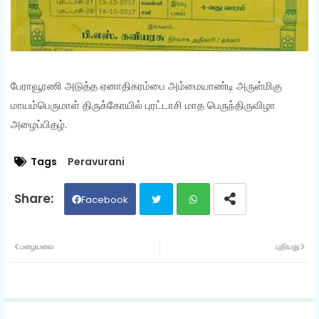
பேராவூரணி அடுத்த ஏனாதிகரம்பை அம்மையாண்டி அருள்மிகு
மாயம்பெருமாள் திருக்கோயில் புரட்டாசி மாத பெருந்திருவிழா
அழைப்பிதழ்.
Tags
Peravurani
Facebook
Twit
Wh
பழையவை
புதியது
ter
ats
ap