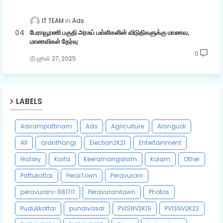
IT TEAM
Ads
பேராவூரணி பகுதி அரசுப் பள்ளிகளின் விடுதிகளுக்கு மாணவ,
மாணவிகள் தேர்வு
0
ஜூன் 27, 2025
LABELS
Adirampattinam
Ads
Agriculture
Alangudi
All
aranthangi
Election2K21
Entertainment
History
Kaifa
Keeramangalam
Kolam
Other
Pattukottai
PeraiTown
Peravurani
peravurani-881711
Peravuranitown
Photos
Pudukkottai
punalvasal
PVISNV2K19
PVISNV2K22