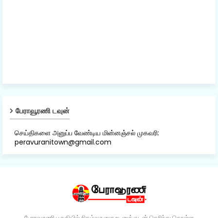
பேராவூரணி டவுன்
செய்திகளை அனுப்ப வேண்டிய மின்னஞ்சல் முகவரி:
peravuranitown@gmail.com
பேராவூரணி பகுதியில் நிகழ்வுகளை உடனுக்குடன் தெரிந்து கொள்ள