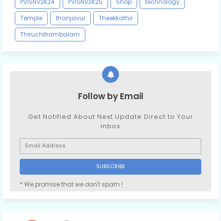
PVISNV2K24
PVISNV2K25
Shop
technology
Temple
thanjavur
Theekkathir
Thiruchitrambalam
Follow by Email
Get Notified About Next Update Direct to Your
inbox
* We promise that we don't spam !