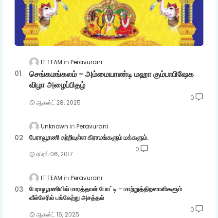
IT TEAM
Peravurani
செங்கமங்கலம் - அம்மையாண்டி மஹா கும்பாபிஷேக
விழா அழைப்பிதழ்
0
ஆகஸ்ட் 28, 2025
Unknown
Peravurani
பேராவூரணி சுற்றியுள்ள கிராமங்களும் மக்களும்.
0
ஏப்ரல் 06, 2017
IT TEAM
Peravurani
பேராவூரணியில் மாரத்தான் போட்டி - மாற்றுத்திறனாளிகளும்
வீல்சேரில் பங்கேற்று அசத்தல்
0
ஆகஸ்ட் 16, 2025