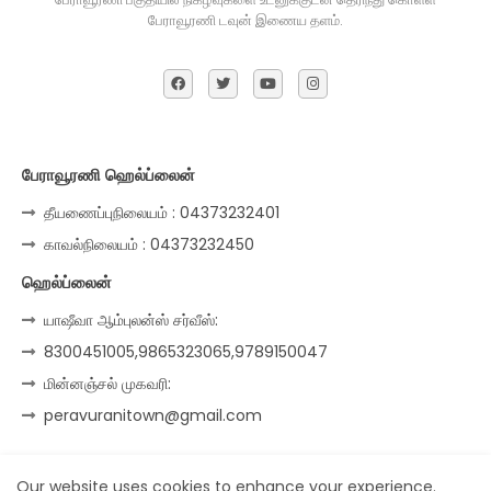
பேராவூரணி டவுன் இணைய தளம்.
பேராவூரணி ஹெல்ப்லைன்
தீயணைப்புநிலையம் : 04373232401
காவல்நிலையம் : 04373232450
ஹெல்ப்லைன்
யாஷீவா ஆம்புலன்ஸ் சர்வீஸ்:
8300451005,9865323065,9789150047
மின்னஞ்சல் முகவரி:
peravuranitown@gmail.com
Our website uses cookies to enhance your experience.