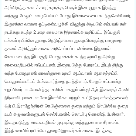
அங்கிருந்த கடைக்காரர்களுக்கு பெரும் இடையூறாக இருந்து
வந்தது. மேலும் மழைபெய்யும் போது இச்சாலையை கடந்துசெல்வோர்,
இருசக்கர வாகன ஓட்டிகள்வழுக்கி விழுந்து அடிபடும் சம்பவங் கள்
நடந்தது.கடந்த 2 மாத காலமாக இதனால்அவதிப்பட்ட இப்பகுதி
மக்கள் ரயில்வே துறை, நெடுஞ்சாலை துறையினருக்கு பலமுறை
தகவல் அளித்தும் சாலை சரிசெய்யப்படவில்லை. இதனால்
கோபமடைந்த இப்பகுதி பொதுமக்கள் கடந்த ஞாயிறு அன்று
சாலைமறியலில் ஈடுபட்டனர். இதையடுத்து போராட்ட இடத் திற்கு
வந்த பேராவூரணி காவல்துறை உதவி ஆய்வாளர் ஆசைத்தம்பி
பொதுமக்களிடம் பேச்சுவார்த்தை நடத்தினார். மேலும் சட்டமன்ற
உறுப்பினர் மா.கோவிந்தராசுவின் மகனும் எம்.ஜி.ஆர் இளைஞர் அணி
நிர்வாகியுமான மா.கோ.இளங்கோ மற்றும் கூட்டுறவு சங்கத்தலைவர்
ஆர்.பி.இராஜேந்திரன் நெடுஞ்சாலை துறை மற்றும் இரயில்வே துறை
உயர் அலுவலர்களுடன் செல்போனில் தொடர்பு கொண்டு பேசினார்.
இதையடுத்து சாலைமறியல் முடிவுக்கு வந்தது.சாலை சீரமைப்பு
இந்நிலையில் ரயில்வே துறைஅலுவலர்கள் சாலை இடத்தை