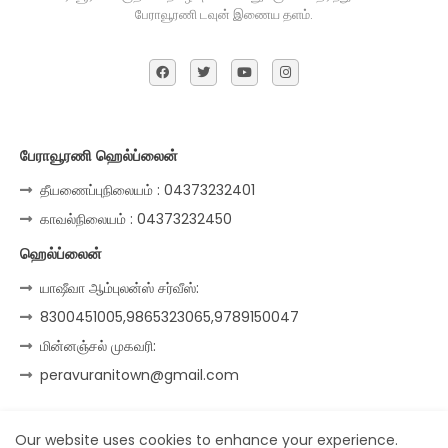
பேராவூரணி டவுன் இணைய தளம்.
பேராவூரணி ஹெல்ப்லைன்
தீயணைப்புநிலையம் : 04373232401
காவல்நிலையம் : 04373232450
ஹெல்ப்லைன்
யாஷீவா ஆம்புலன்ஸ் சர்வீஸ்:
8300451005,9865323065,9789150047
மின்னஞ்சல் முகவரி:
peravuranitown@gmail.com
Our website uses cookies to enhance your experience.