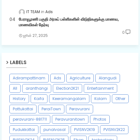
IT TEAM
Ads
பேராவூரணி பகுதி அரசுப் பள்ளிகளின் விடுதிகளுக்கு மாணவ,
மாணவிகள் தேர்வு
0
ஜூன் 27, 2025
LABELS
Adirampattinam
Ads
Agriculture
Alangudi
All
aranthangi
Election2K21
Entertainment
History
Kaifa
Keeramangalam
Kolam
Other
Pattukottai
PeraiTown
Peravurani
peravurani-881711
Peravuranitown
Photos
Pudukkottai
punalvasal
PVISNV2K19
PVISNV2K22
PVISNV2K24
PVISNV2K25
Shop
technology