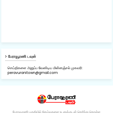
பேராவூரணி டவுன்
செய்திகளை அனுப்ப வேண்டிய மின்னஞ்சல் முகவரி:
peravuranitown@gmail.com
பேராவூரணி பகுதியில் நிகழ்வுகளை உடனுக்குடன் தெரிந்து கொள்ள