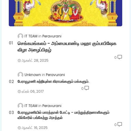
IT TEAM
Peravurani
செங்கமங்கலம் - அம்மையாண்டி மஹா கும்பாபிஷேக
விழா அழைப்பிதழ்
0
ஆகஸ்ட் 28, 2025
Unknown
Peravurani
பேராவூரணி சுற்றியுள்ள கிராமங்களும் மக்களும்.
0
ஏப்ரல் 06, 2017
IT TEAM
Peravurani
பேராவூரணியில் மாரத்தான் போட்டி - மாற்றுத்திறனாளிகளும்
வீல்சேரில் பங்கேற்று அசத்தல்
0
ஆகஸ்ட் 16, 2025