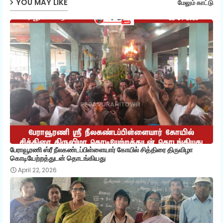
YOU MAY LIKE
மேலும் காட்டு
p
பேராவூரணி ஸ்ரீ நீலகண்டப்பிள்ளையார் கோயில் சித்திரை திருவிழா
கொடியேற்றத்துடன் தொடங்கியது
April 22, 2026