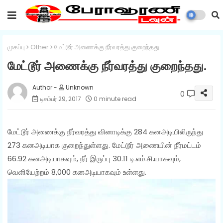
முகப்பு
Other
மேட்டூர் அணைக்கு நீர்வரத்து குறைந்தது.
மேட்டூர் அணைக்கு நீர்வரத்து குறைந்தது.
Unknown
0
டிசம்பர் 29, 2017
0 minute read
மேட்டூர் அணைக்கு நீர்வரத்து வினாடிக்கு 284 கனஅடியிலிருந்து
273 கனஅடியாக குறைந்துள்ளது. மேட்டூர் அணையின் நீர்மட்டம்
66.92 கனஅடியாகவும், நீர் இருப்பு 30.11 டி.எம்.சி.யாகவும்,
வெளியேற்றம் 8,000 கனஅடியாகவும் உள்ளது.