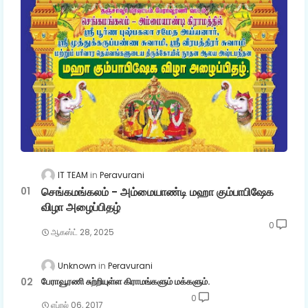
IT TEAM
Peravurani
செங்கமங்கலம் - அம்மையாண்டி மஹா கும்பாபிஷேக
விழா அழைப்பிதழ்
0
ஆகஸ்ட் 28, 2025
Unknown
Peravurani
பேராவூரணி சுற்றியுள்ள கிராமங்களும் மக்களும்.
0
ஏப்ரல் 06, 2017