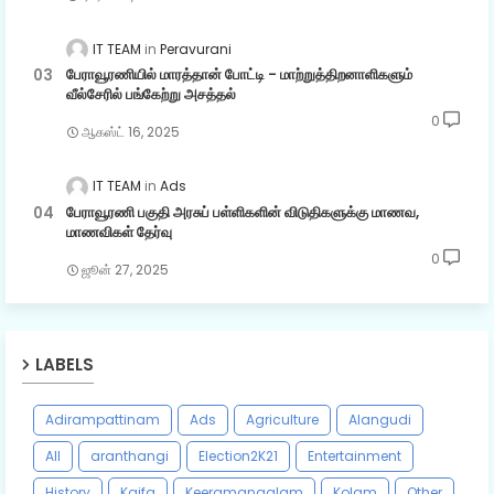
IT TEAM
Peravurani
பேராவூரணியில் மாரத்தான் போட்டி - மாற்றுத்திறனாளிகளும்
வீல்சேரில் பங்கேற்று அசத்தல்
0
ஆகஸ்ட் 16, 2025
IT TEAM
Ads
பேராவூரணி பகுதி அரசுப் பள்ளிகளின் விடுதிகளுக்கு மாணவ,
மாணவிகள் தேர்வு
0
ஜூன் 27, 2025
LABELS
Adirampattinam
Ads
Agriculture
Alangudi
All
aranthangi
Election2K21
Entertainment
History
Kaifa
Keeramangalam
Kolam
Other