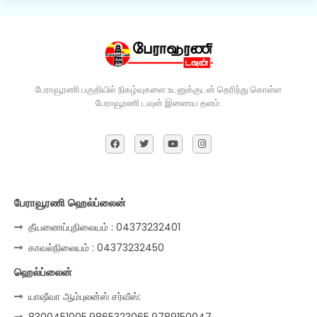
பேராவூரணி பகுதியில் நிகழ்வுகளை உடனுக்குடன் தெரிந்து கொள்ள
பேராவூரணி டவுன் இணைய தளம்.
பேராவூரணி ஹெல்ப்லைன்
தீயணைப்புநிலையம் : 04373232401
காவல்நிலையம் : 04373232450
ஹெல்ப்லைன்
யாஷீவா ஆம்புலன்ஸ் சர்வீஸ்:
8300451005,9865323065,9789150047