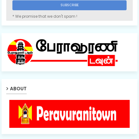
* We promise that we don't spam !
ABOUT