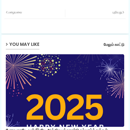
Twit
Wh
பழையவை
புதியது
ter
ats
ap
YOU MAY LIKE
மேலும் காட்டு
p