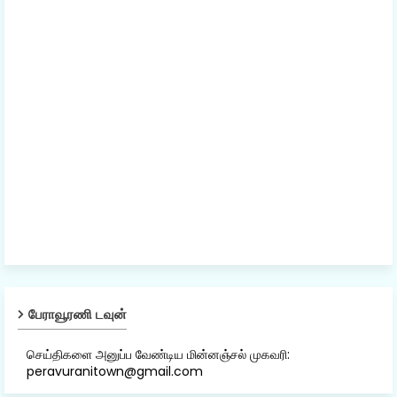
பேராவூரணி டவுன்
செய்திகளை அனுப்ப வேண்டிய மின்னஞ்சல் முகவரி:
peravuranitown@gmail.com