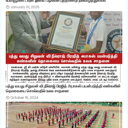
பேராவூரணி டவுன் இனிய ஆங்கில புத்தாண்டு நல்வாழ்த்துக்கள்
January 01, 2025
பத்து வயது சிறுவன் வி.நீல்ராஜ் பிரஜித் அபாகஸ் பயன்படுத்தி எண்களின்
தொகையை சொல்வதில் உலக சாதனை
October 15, 2024