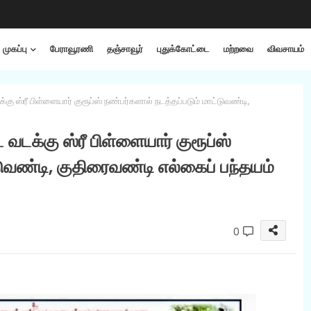
முகப்பு
பேராவூரணி
தஞ்சாவூர்
புதுக்கோட்டை
மற்றவை
விவசாயம்
ஸ்ரீ பிள்ளையார் குரூப்ஸ் நண்பர்களால் நடத்தப்படும் மாட்டுவண்டி,
டக்கு ஸ்ரீ பிள்ளையார் குரூப்ஸ்
டுவண்டி, குதிரைவண்டி எல்கைப் பந்தயம்
0