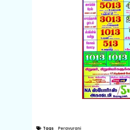
Tags
Peravurani