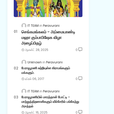
IT TEAM
Peravurani
செங்கமங்கலம் - அம்மையாண்டி
மஹா கும்பாபிஷேக விழா
அழைப்பிதழ்
ஆகஸ்ட் 28, 2025
0
Unknown
Peravurani
பேராவூரணி சுற்றியுள்ள கிராமங்களும்
மக்களும்.
ஏப்ரல் 06, 2017
0
IT TEAM
Peravurani
பேராவூரணியில் மாரத்தான் போட்டி -
மாற்றுத்திறனாளிகளும் வீல்சேரில் பங்கேற்று
அசத்தல்
ஆகஸ்ட் 16, 2025
0