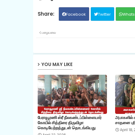
Facebook
Twitter
Whats
பழையவை
YOU MAY LIKE
பேராவூரணி ஸ்ரீ நீலகண்டப்பிள்ளையார்
அபாகஸில் கி
கோயில் சித்திரை திருவிழா
சாதனை புரி
கொடியேற்றத்துடன் தொடங்கியது
April 18,
April 22, 2026