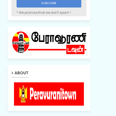
* We promise that we don't spam !
ABOUT