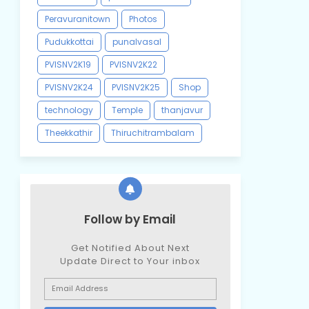
Peravuranitown
Photos
Pudukkottai
punalvasal
PVISNV2K19
PVISNV2K22
PVISNV2K24
PVISNV2K25
Shop
technology
Temple
thanjavur
Theekkathir
Thiruchitrambalam
Follow by Email
Get Notified About Next
Update Direct to Your inbox