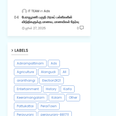
IT TEAM
Ads
பேராவூரணி பகுதி அரசுப் பள்ளிகளின்
விடுதிகளுக்கு மாணவ, மாணவிகள் தேர்வு
ஜூன் 27, 2025
0
LABELS
Adirampattinam
Ads
Agriculture
Alangudi
All
aranthangi
Election2K21
Entertainment
History
Kaifa
Keeramangalam
Kolam
Other
Pattukottai
PeraiTown
Peravurani
peravurani-881711