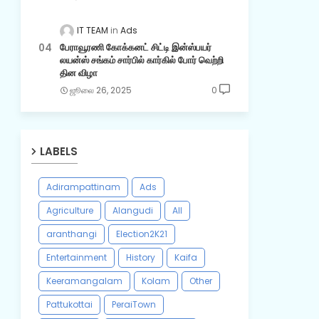
IT TEAM
Ads
பேராவூரணி கோக்கனட் சிட்டி இன்ஸ்பயர்
லயன்ஸ் சங்கம் சார்பில் கார்கில் போர் வெற்றி
தின விழா
ஜூலை 26, 2025
0
LABELS
Adirampattinam
Ads
Agriculture
Alangudi
All
aranthangi
Election2K21
Entertainment
History
Kaifa
Keeramangalam
Kolam
Other
Pattukottai
PeraiTown