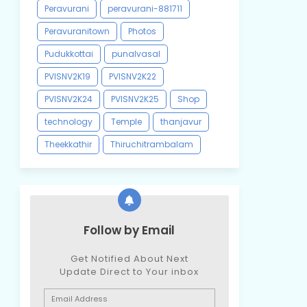
Peravurani
peravurani-881711
Peravuranitown
Photos
Pudukkottai
punalvasal
PVISNV2K19
PVISNV2K22
PVISNV2K24
PVISNV2K25
Shop
technology
Temple
thanjavur
Theekkathir
Thiruchitrambalam
Follow by Email
Get Notified About Next
Update Direct to Your inbox