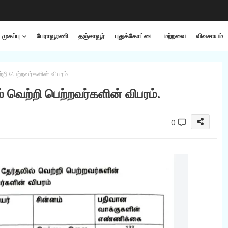
முகப்பு
பேராவூரணி
தஞ்சாவூர்
புதுக்கோட்டை
மற்றவை
விவசாயம்
்றி பெற்றவர்களின் விபரம்.
் வெற்றி பெற்றவர்களின் விபரம்.
0