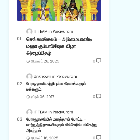
IT TEAM
Peravurani
செங்கமங்கலம் - அம்மையாண்டி
மஹா கும்பாபிஷேக விழா
அழைப்பிதழ்
ஆகஸ்ட் 28, 2025
0
Unknown
Peravurani
பேராவூரணி சுற்றியுள்ள கிராமங்களும்
மக்களும்.
ஏப்ரல் 06, 2017
0
IT TEAM
Peravurani
பேராவூரணியில் மாரத்தான் போட்டி -
மாற்றுத்திறனாளிகளும் வீல்சேரில் பங்கேற்று
அசத்தல்
ஆகஸ்ட் 16, 2025
0