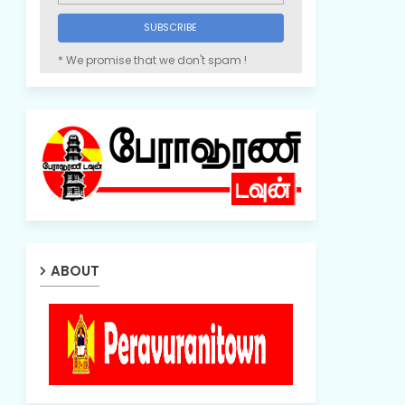
* We promise that we don't spam !
ABOUT