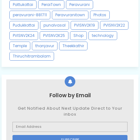
Pattukottai
PeraiTown
Peravurani
peravurani-881711
Peravuranitown
Photos
Pudukkottai
punalvasal
PVISNV2K19
PVISNV2K22
PVISNV2K24
PVISNV2K25
Shop
technology
Temple
thanjavur
Theekkathir
Thiruchitrambalam
Follow by Email
Get Notified About Next Update Direct to Your
inbox