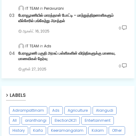
IT TEAM
Peravurani
பேராவூரணியில் மாரத்தான் போட்டி - மாற்றுத்திறனாளிகளும்
வீல்சேரில் பங்கேற்று அசத்தல்
0
ஆகஸ்ட் 16, 2025
IT TEAM
Ads
பேராவூரணி பகுதி அரசுப் பள்ளிகளின் விடுதிகளுக்கு மாணவ,
மாணவிகள் தேர்வு
0
ஜூன் 27, 2025
LABELS
Adirampattinam
Ads
Agriculture
Alangudi
All
aranthangi
Election2K21
Entertainment
History
Kaifa
Keeramangalam
Kolam
Other