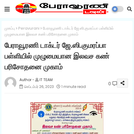
முகப்பு
Peravurani
பேராவூரணி டாக்டர் ஜே.ஸி.குமரப்பா பள்ளியில்
முழுமையான இலவச கண் பரிசோதனை முகாம்
பேராவூரணி டாக்டர் ஜே.ஸி.குமரப்பா
பள்ளியில் முழுமையான இலவச கண்
பரிசோதனை முகாம்
IT TEAM
0
செப்டம்பர் 26, 2023
1 minute read