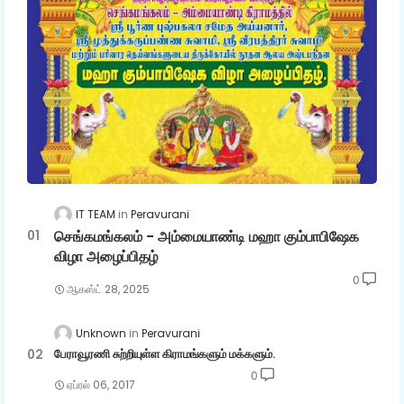
IT TEAM
Peravurani
செங்கமங்கலம் - அம்மையாண்டி மஹா கும்பாபிஷேக
விழா அழைப்பிதழ்
0
ஆகஸ்ட் 28, 2025
Unknown
Peravurani
பேராவூரணி சுற்றியுள்ள கிராமங்களும் மக்களும்.
0
ஏப்ரல் 06, 2017