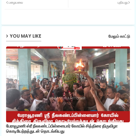
பழையவை
புதியது
ter
ats
ap
YOU MAY LIKE
மேலும் காட்டு
p
பேராவூரணி ஸ்ரீ நீலகண்டப்பிள்ளையார் கோயில் சித்திரை திருவிழா
கொடியேற்றத்துடன் தொடங்கியது