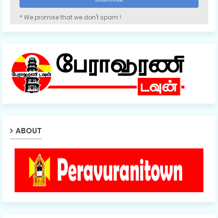
* We promise that we don't spam !
ABOUT