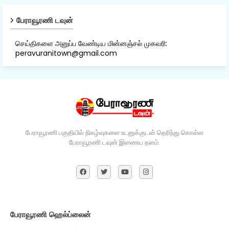
பேராவூரணி டவுன்
செய்திகளை அனுப்ப வேண்டிய மின்னஞ்சல் முகவரி:
peravuranitown@gmail.com
பேராவூரணி பகுதியில் நிகழ்வுகளை உடனுக்குடன் தெரிந்து கொள்ள
பேராவூரணி டவுன் இணைய தளம்.
பேராவூரணி ஹெல்ப்லைன்