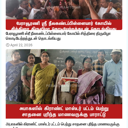
பேராவூரணி ஸ்ரீ நீலகண்டப்பிள்ளையார் கோயில் சித்திரை திருவிழா
கொடியேற்றத்துடன் தொடங்கியது
April 22, 2026
அபாகஸில் கிராண்ட் மாஸ்டர் பட்டம் பெற்று சாதனை புரிந்த மாணவருக்கு