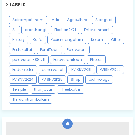
LABELS
Adirampattinam
Ads
Agriculture
Alangudi
All
aranthangi
Election2K21
Entertainment
History
Kaifa
Keeramangalam
Kolam
Other
Pattukottai
PeraiTown
Peravurani
peravurani-881711
Peravuranitown
Photos
Pudukkottai
punalvasal
PVISNV2K19
PVISNV2K22
PVISNV2K24
PVISNV2K25
Shop
technology
Temple
thanjavur
Theekkathir
Thiruchitrambalam