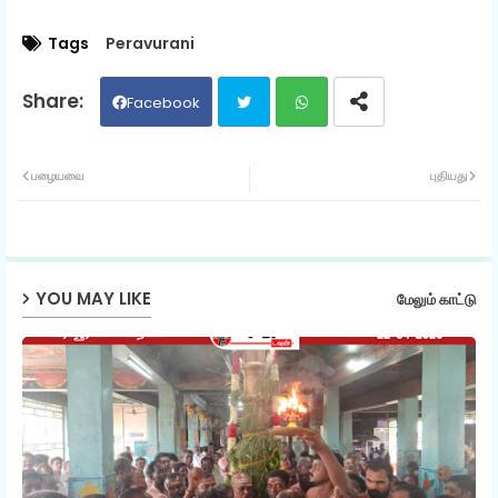
Tags
Peravurani
Facebook
Twit
Wh
பழையவை
புதியது
ter
ats
ap
YOU MAY LIKE
மேலும் காட்டு
p