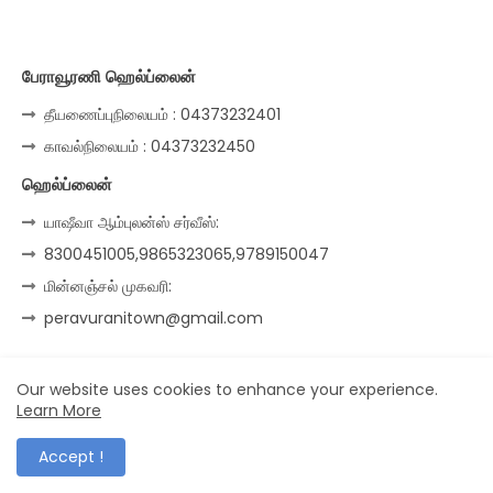
பேராவூரணி ஹெல்ப்லைன்
தீயணைப்புநிலையம் : 04373232401
காவல்நிலையம் : 04373232450
ஹெல்ப்லைன்
யாஷீவா ஆம்புலன்ஸ் சர்வீஸ்:
8300451005,9865323065,9789150047
மின்னஞ்சல் முகவரி:
peravuranitown@gmail.com
Our website uses cookies to enhance your experience.
Home
About
Contact us
Privacy Policy
Learn More
© Peravurani Town | Developed by Arun Kumar
Accept !