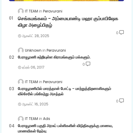
IT TEAM
Peravurani
செங்கமங்கலம் - அம்மையாண்டி மஹா கும்பாபிஷேக
விழா அழைப்பிதழ்
0
ஆகஸ்ட் 28, 2025
Unknown
Peravurani
பேராவூரணி சுற்றியுள்ள கிராமங்களும் மக்களும்.
0
ஏப்ரல் 06, 2017
IT TEAM
Peravurani
பேராவூரணியில் மாரத்தான் போட்டி - மாற்றுத்திறனாளிகளும்
வீல்சேரில் பங்கேற்று அசத்தல்
0
ஆகஸ்ட் 16, 2025
IT TEAM
Ads
பேராவூரணி பகுதி அரசுப் பள்ளிகளின் விடுதிகளுக்கு மாணவ,
மாணவிகள் தேர்வு