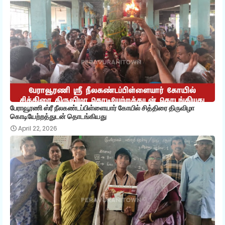
பேராவூரணி ஸ்ரீ நீலகண்டப்பிள்ளையார் கோயில் சித்திரை திருவிழா
கொடியேற்றத்துடன் தொடங்கியது
April 22, 2026