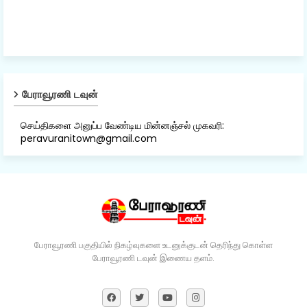
பேராவூரணி டவுன்
செய்திகளை அனுப்ப வேண்டிய மின்னஞ்சல் முகவரி:
peravuranitown@gmail.com
பேராவூரணி பகுதியில் நிகழ்வுகளை உடனுக்குடன் தெரிந்து கொள்ள
பேராவூரணி டவுன் இணைய தளம்.