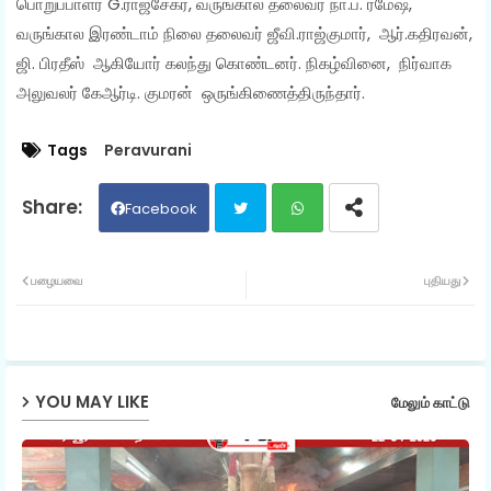
பொறுப்பாளர் G.ராஜசேகர், வருங்கால தலைவர் நா.ப. ரமேஷ்,
வருங்கால இரண்டாம் நிலை தலைவர் ஜீவி.ராஜ்குமார், ஆர்.கதிரவன்,
ஜி. பிரதீஸ் ஆகியோர் கலந்து கொண்டனர். நிகழ்வினை, நிர்வாக
அலுவலர் கேஆர்டி. குமரன் ஒருங்கிணைத்திருந்தார்.
Tags
Peravurani
Facebook
Twit
Wh
பழையவை
புதியது
ter
ats
ap
YOU MAY LIKE
மேலும் காட்டு
p