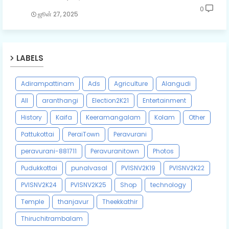
0
ஜூன் 27, 2025
LABELS
Adirampattinam
Ads
Agriculture
Alangudi
All
aranthangi
Election2K21
Entertainment
History
Kaifa
Keeramangalam
Kolam
Other
Pattukottai
PeraiTown
Peravurani
peravurani-881711
Peravuranitown
Photos
Pudukkottai
punalvasal
PVISNV2K19
PVISNV2K22
PVISNV2K24
PVISNV2K25
Shop
technology
Temple
thanjavur
Theekkathir
Thiruchitrambalam