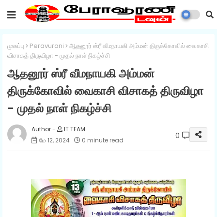
முகப்பு
Peravurani
ஆதனூர் ஸ்ரீ வீமநாயகி அம்மன் திருக்கோவில் வைகாசி
விசாகத் திருவிழா - முதல் நாள் நிகழ்ச்சி
ஆதனூர் ஸ்ரீ வீமநாயகி அம்மன்
திருக்கோவில் வைகாசி விசாகத் திருவிழா
- முதல் நாள் நிகழ்ச்சி
IT TEAM
0
மே 12, 2024
0 minute read