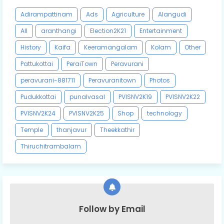
Adirampattinam
Ads
Agriculture
Alangudi
All
aranthangi
Election2K21
Entertainment
History
Kaifa
Keeramangalam
Kolam
Other
Pattukottai
PeraiTown
Peravurani
peravurani-881711
Peravuranitown
Photos
Pudukkottai
punalvasal
PVISNV2K19
PVISNV2K22
PVISNV2K24
PVISNV2K25
Shop
technology
Temple
thanjavur
Theekkathir
Thiruchitrambalam
Follow by Email