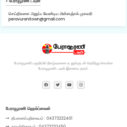
பேராவூரணி டவுன்
செய்திகளை அனுப்ப வேண்டிய மின்னஞ்சல் முகவரி:
peravuranitown@gmail.com
பேராவூரணி பகுதியில் நிகழ்வுகளை உடனுக்குடன் தெரிந்து கொள்ள
பேராவூரணி டவுன் இணைய தளம்.
பேராவூரணி ஹெல்ப்லைன்
தீயணைப்புநிலையம் : 04373232401
காவல்நிலையம் : 04373232450