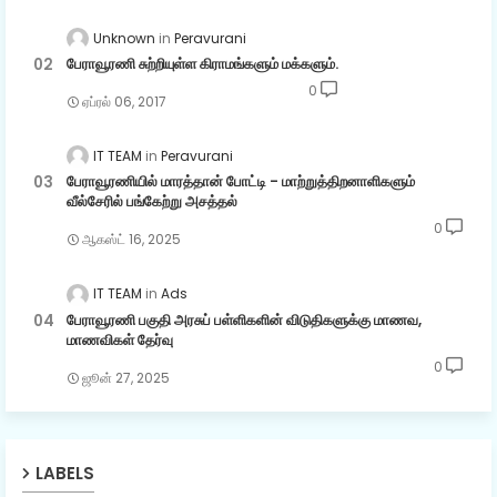
Unknown
Peravurani
பேராவூரணி சுற்றியுள்ள கிராமங்களும் மக்களும்.
0
ஏப்ரல் 06, 2017
IT TEAM
Peravurani
பேராவூரணியில் மாரத்தான் போட்டி - மாற்றுத்திறனாளிகளும்
வீல்சேரில் பங்கேற்று அசத்தல்
0
ஆகஸ்ட் 16, 2025
IT TEAM
Ads
பேராவூரணி பகுதி அரசுப் பள்ளிகளின் விடுதிகளுக்கு மாணவ,
மாணவிகள் தேர்வு
0
ஜூன் 27, 2025
LABELS