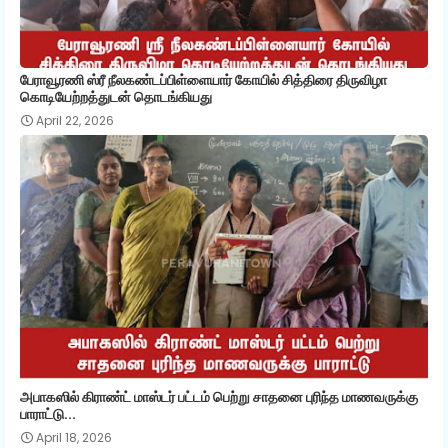
பேராவூரணி ஸ்ரீ நீலகண்டப்பிள்ளையார் கோயில் சித்திரை திருவிழா
கொடியேற்றத்துடன் தொடங்கியது
April 22, 2026
அபாகஸில் கிராண்ட் மாஸ்டர் பட்டம் பெற்று சாதனை புரிந்த மாணவருக்கு
பாராட்டு...
April 18, 2026