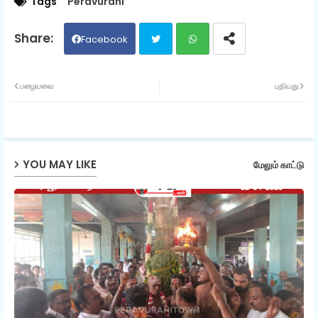
Tags
Peravurani
Facebook
Twit
Wh
பழையவை
புதியது
ter
ats
ap
YOU MAY LIKE
மேலும் காட்டு
p