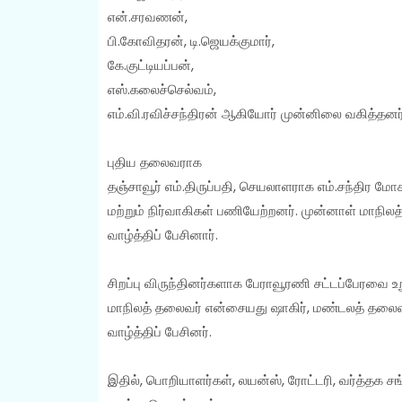
என்.சரவணன்,
பி.கோவிதரன், டி.ஜெயக்குமார்,
கே.குட்டியப்பன்,
எஸ்.கலைச்செல்வம்,
எம்.வி.ரவிச்சந்திரன் ஆகியோர் முன்னிலை வகித்தனர
புதிய தலைவராக
தஞ்சாவூர் எம்.திருப்பதி, செயலாளராக எம்.சந்தி
மற்றும் நிர்வாகிகள் பணியேற்றனர். முன்னாள் மாநில
வாழ்த்திப் பேசினார்.
சிறப்பு விருந்தினர்களாக பேராவூரணி சட்டப்பேரவை உ
மாநிலத் தலைவர் என்சையது ஷாகிர், மண்டலத் தலைவ
வாழ்த்திப் பேசினர்.
இதில், பொறியாளர்கள், லயன்ஸ், ரோட்டரி, வர்த்தக சங