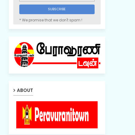
* We promise that we don't spam !
ABOUT