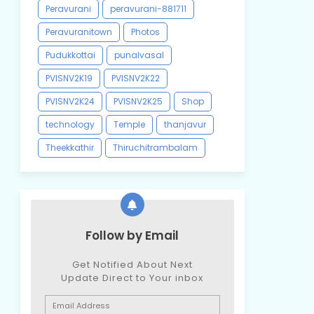
Peravurani
peravurani-881711
Peravuranitown
Photos
Pudukkottai
punalvasal
PVISNV2K19
PVISNV2K22
PVISNV2K24
PVISNV2K25
Shop
technology
Temple
thanjavur
Theekkathir
Thiruchitrambalam
Follow by Email
Get Notified About Next
Update Direct to Your inbox