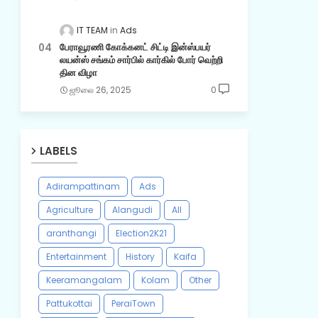
IT TEAM
Ads
பேராவூரணி கோக்கனட் சிட்டி இன்ஸ்பயர்
லயன்ஸ் சங்கம் சார்பில் கார்கில் போர் வெற்றி
தின விழா
ஜூலை 26, 2025
0
LABELS
Adirampattinam
Ads
Agriculture
Alangudi
All
aranthangi
Election2K21
Entertainment
History
Kaifa
Keeramangalam
Kolam
Other
Pattukottai
PeraiTown