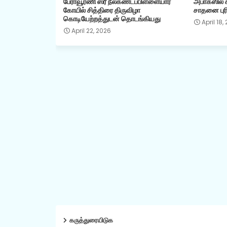
பேராவூரணி ஸ்ரீ நீலகண்டப்பிள்ளையார்
அபாகஸில் கி
கோயில் சித்திரை திருவிழா
சாதனை புரி
கொடியேற்றத்துடன் தொடங்கியது
April 18,
April 22, 2026
கருத்துரையிடுக