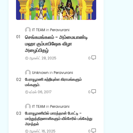
IT TEAM
Peravurani
செங்கமங்கலம் - அம்மையாண்டி
மஹா கும்பாபிஷேக விழா
அழைப்பிதழ்
ஆகஸ்ட் 28, 2025
0
Unknown
Peravurani
பேராவூரணி சுற்றியுள்ள கிராமங்களும்
மக்களும்.
ஏப்ரல் 06, 2017
0
IT TEAM
Peravurani
பேராவூரணியில் மாரத்தான் போட்டி -
மாற்றுத்திறனாளிகளும் வீல்சேரில் பங்கேற்று
அசத்தல்
ஆகஸ்ட் 16, 2025
0