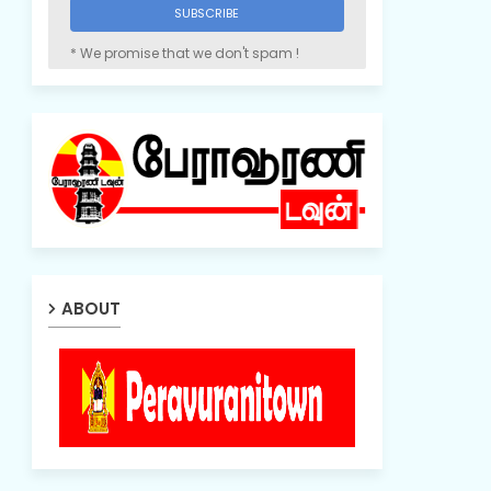
* We promise that we don't spam !
ABOUT