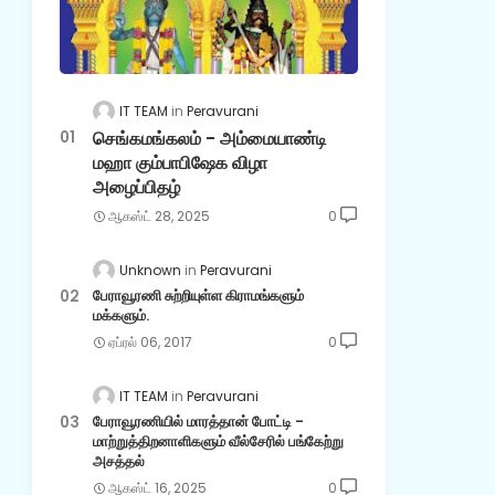
IT TEAM
Peravurani
செங்கமங்கலம் - அம்மையாண்டி
மஹா கும்பாபிஷேக விழா
அழைப்பிதழ்
ஆகஸ்ட் 28, 2025
0
Unknown
Peravurani
பேராவூரணி சுற்றியுள்ள கிராமங்களும்
மக்களும்.
ஏப்ரல் 06, 2017
0
IT TEAM
Peravurani
பேராவூரணியில் மாரத்தான் போட்டி -
மாற்றுத்திறனாளிகளும் வீல்சேரில் பங்கேற்று
அசத்தல்
ஆகஸ்ட் 16, 2025
0