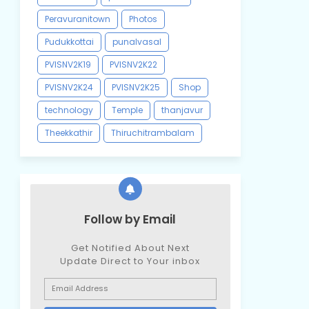
Peravuranitown
Photos
Pudukkottai
punalvasal
PVISNV2K19
PVISNV2K22
PVISNV2K24
PVISNV2K25
Shop
technology
Temple
thanjavur
Theekkathir
Thiruchitrambalam
Follow by Email
Get Notified About Next
Update Direct to Your inbox