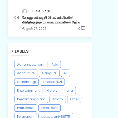
IT TEAM
Ads
பேராவூரணி பகுதி அரசுப் பள்ளிகளின்
விடுதிகளுக்கு மாணவ, மாணவிகள் தேர்வு
ஜூன் 27, 2025
0
LABELS
Adirampattinam
Ads
Agriculture
Alangudi
All
aranthangi
Election2K21
Entertainment
History
Kaifa
Keeramangalam
Kolam
Other
Pattukottai
PeraiTown
Peravurani
peravurani-881711