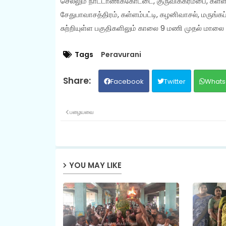
செல்லும் நாட்டாணிக்கோட்டை, குருவிக்கரம்பை, கள்ளம
சேதுபாவாசத்திரம், கள்ளம்பட்டி, கழனிவாசல், மருங்
சுற்றியுள்ள பகுதிகளிலும் காலை 9 மணி முதல் மாலை
Tags
Peravurani
Facebook
Twitter
Whats
பழையவை
YOU MAY LIKE