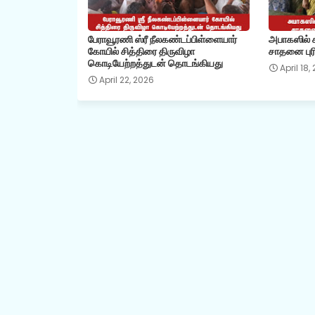
பேராவூரணி ஸ்ரீ நீலகண்டப்பிள்ளையார்
அபாகஸில் கி
கோயில் சித்திரை திருவிழா
சாதனை புரி
கொடியேற்றத்துடன் தொடங்கியது
April 18,
April 22, 2026