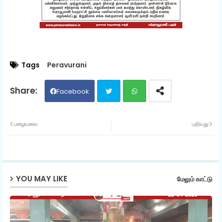
Tags
Peravurani
Facebook
Twit
Wh
பழையவை
புதியது
ter
ats
ap
YOU MAY LIKE
மேலும் காட்டு
p