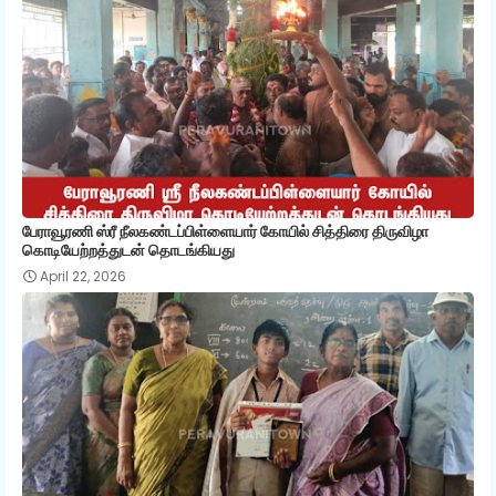
பேராவூரணி ஸ்ரீ நீலகண்டப்பிள்ளையார் கோயில் சித்திரை திருவிழா
கொடியேற்றத்துடன் தொடங்கியது
April 22, 2026