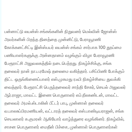
பன்னாட்டு லயன்ஸ் சங்கங்களின் நிறுவனர் மெல்வின் ஜோன்ஸ்
அவர்களின் பிறந்த தினத்தை முன்னிட்டு, பேராவூரணி
கோக்கனட்சிட்டி இன்ஸ்பயர் லயன்ஸ் சங்கம் சார்பாக 100 தூய்மை
பணியாளர்களுக்கு அன்னதானம் வழங்கும் விழா பேராவூரணி
பேரூராட்சி அலுவலகத்தில் நடைபெற்றது. நிகழ்ச்சிக்கு, சங்க
தலைவர் நான் நா.ப.ரமேஷ் தலைமை வகித்தார். பசிப்பிணி போக்கும்
திட்ட ஒருங்கிணைப்பாளர் எஸ்.முகமது ரஃபி நிகழ்ச்சியை துவக்கி
வைத்தார். பேரூராட்சி பெருந்தலைவர் சாந்தி சேகர், செயல் அலுவலர்
ஆர்.ராஜா, மாவட்ட இணை பொருளாளர் எம்.நீலகண்டன், மாவட்ட
தலைவர் அமல்.ஸ்டாலின் பீட்டர் பாபு, முன்னாள் தலைவர்
வ.பாலசுப்பிரமணியன், வட்டாரத் தலைவர் எஸ்.பாண்டியராஜன், சங்க
செயலாளர் க.குமரன் ஆகியோர் வாழ்த்துரை வழங்கினர். நிகழ்வில்,
சாசன பொருளாளர் மைதீன் பிச்சை, முன்னாள் பொருளாளர்கள்