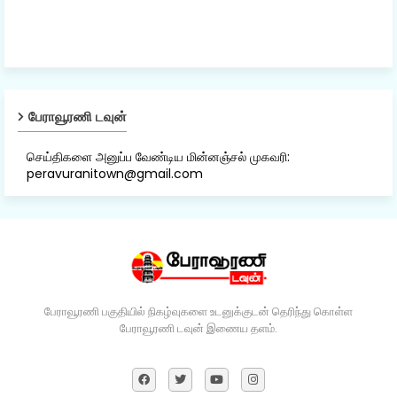
பேராவூரணி டவுன்
செய்திகளை அனுப்ப வேண்டிய மின்னஞ்சல் முகவரி:
peravuranitown@gmail.com
பேராவூரணி பகுதியில் நிகழ்வுகளை உடனுக்குடன் தெரிந்து கொள்ள
பேராவூரணி டவுன் இணைய தளம்.