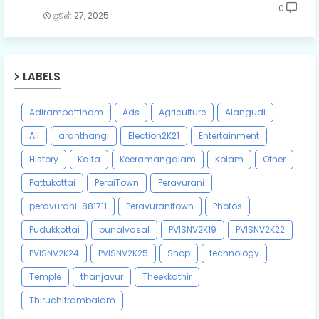
0
ஜூன் 27, 2025
LABELS
Adirampattinam
Ads
Agriculture
Alangudi
All
aranthangi
Election2K21
Entertainment
History
Kaifa
Keeramangalam
Kolam
Other
Pattukottai
PeraiTown
Peravurani
peravurani-881711
Peravuranitown
Photos
Pudukkottai
punalvasal
PVISNV2K19
PVISNV2K22
PVISNV2K24
PVISNV2K25
Shop
technology
Temple
thanjavur
Theekkathir
Thiruchitrambalam