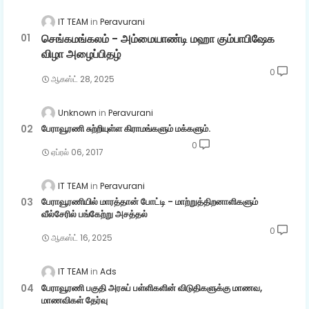
IT TEAM
Peravurani
செங்கமங்கலம் - அம்மையாண்டி மஹா கும்பாபிஷேக
விழா அழைப்பிதழ்
0
ஆகஸ்ட் 28, 2025
Unknown
Peravurani
பேராவூரணி சுற்றியுள்ள கிராமங்களும் மக்களும்.
0
ஏப்ரல் 06, 2017
IT TEAM
Peravurani
பேராவூரணியில் மாரத்தான் போட்டி - மாற்றுத்திறனாளிகளும்
வீல்சேரில் பங்கேற்று அசத்தல்
0
ஆகஸ்ட் 16, 2025
IT TEAM
Ads
பேராவூரணி பகுதி அரசுப் பள்ளிகளின் விடுதிகளுக்கு மாணவ,
மாணவிகள் தேர்வு