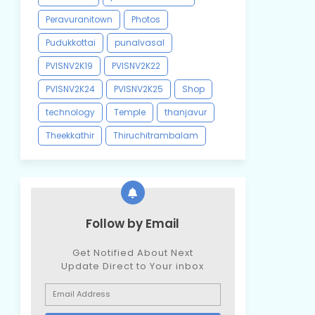
Peravuranitown
Photos
Pudukkottai
punalvasal
PVISNV2K19
PVISNV2K22
PVISNV2K24
PVISNV2K25
Shop
technology
Temple
thanjavur
Theekkathir
Thiruchitrambalam
Follow by Email
Get Notified About Next
Update Direct to Your inbox