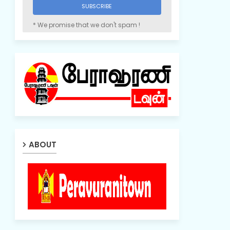
* We promise that we don't spam !
ABOUT