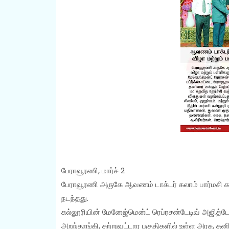
பேராவூரணி, மார்ச் 2
பேராவூரணி அருகே ஆவணம் டாக்டர் கலாம் பார்மசி கல்
நடந்தது.
கல்லூரியின் மேனேஜ்மென்ட் ரெப்ரசன்டேடிவ் அஜித்ட
அறந்தாங்கி, சுற்றுவட்டார பகுதிகளில் உள்ள அரசு, தன