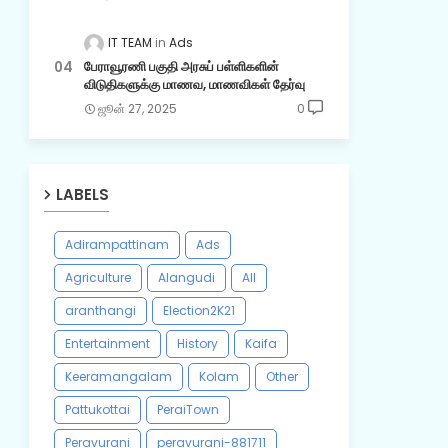
IT TEAM
Ads
பேராவூரணி பகுதி அரசுப் பள்ளிகளின்
விடுதிகளுக்கு மாணவ, மாணவிகள் தேர்வு
ஜூன் 27, 2025
0
LABELS
Adirampattinam
Ads
Agriculture
Alangudi
All
aranthangi
Election2K21
Entertainment
History
Kaifa
Keeramangalam
Kolam
Other
Pattukottai
PeraiTown
Peravurani
peravurani-881711