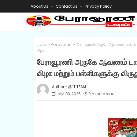
About Us
Contact Us
Privacy Policy
முகப்பு
Peravurani
பேராவூரணி அருகே ஆவணம் டாக்டர் கலாம
விழா.
பேராவூரணி அருகே ஆவணம் டாக்ட
விழா மற்றும் பள்ளிகளுக்கு விரு
IT TEAM
மார்ச் 03, 2025
0 minute read