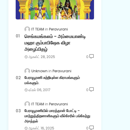
IT TEAM
Peravurani
செங்கமங்கலம் - அம்மையாண்டி
மஹா கும்பாபிஷேக விழா
அழைப்பிதழ்
ஆகஸ்ட் 28, 2025
0
Unknown
Peravurani
பேராவூரணி சுற்றியுள்ள கிராமங்களும்
மக்களும்.
ஏப்ரல் 06, 2017
0
IT TEAM
Peravurani
பேராவூரணியில் மாரத்தான் போட்டி -
மாற்றுத்திறனாளிகளும் வீல்சேரில் பங்கேற்று
அசத்தல்
ஆகஸ்ட் 16, 2025
0