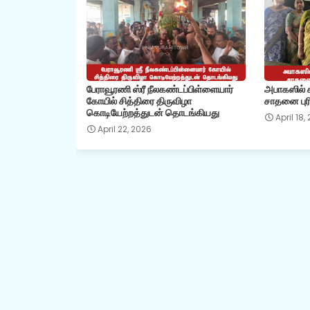
பேராவூரணி ஸ்ரீ நீலகண்டப்பிள்ளையார்
அபாகஸில் கி
கோயில் சித்திரை திருவிழா
சாதனை புரி
கொடியேற்றத்துடன் தொடங்கியது
April 18,
April 22, 2026