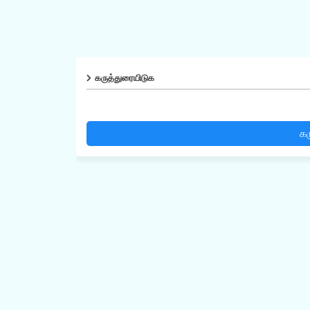
கருத்துரையிடுக
கர