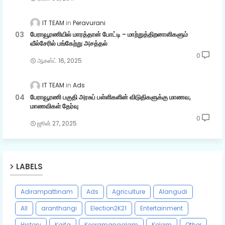
IT TEAM
Peravurani
பேராவூரணியில் மாரத்தான் போட்டி - மாற்றுத்திறனாளிகளும்
வீல்சேரில் பங்கேற்று அசத்தல்
0
ஆகஸ்ட் 16, 2025
IT TEAM
Ads
பேராவூரணி பகுதி அரசுப் பள்ளிகளின் விடுதிகளுக்கு மாணவ,
மாணவிகள் தேர்வு
0
ஜூன் 27, 2025
LABELS
Adirampattinam
Ads
Agriculture
Alangudi
All
aranthangi
Election2K21
Entertainment
History
Kaifa
Keeramangalam
Kolam
Other