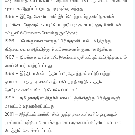
ஜெர்மனிக்கு 2.3 மில்லியன் தொன் உணவுப் பொருட்கள் வான்வெளி
மூலமாக அனுப்பப்படுவது முடிவுக்கு வந்தது.
1965 – இந்தோனேசியாவில் இடம்பெற்ற கம்யூனிஸ்டுகளின்
புரட்சியை ஜெனரல் சுகார்ட்டோ முறியடித்து சுமார் ஒரு மில்லியன்
கம்யூனிஸ்டுகளைக் கொன்று குவித்தார்.
1966 – “பெக்குவானாலாந்து” பிரித்தானியாவிடம் இருந்து
விடுதலையை அறிவித்து பொட்சுவானாக் குடியரசு ஆகியது.
1967 – இலங்கை வானொலி, இலங்கை ஒலிபரப்புக் கூட்டுத்தாபனம்
எனப் பெயர் மாற்றப்பட்டது.
1993 – இந்தியாவின் மத்தியப் பிரதேசத்தின் லட்டூர் மற்றும்
ஒஸ்மனாபாத் நகரங்களில் இடம்பெற்ற நிலநடுக்கத்தில்
ஆயிரக்கணக்கானோர் கொல்லப்பட்டனர்.
1995 – தமிழகத்தின் திருச்சி மாவட்டத்திலிருந்து பிரித்து கரூர்
மாவட்டம் உருவாக்கப்பட்டது.
2001 – இந்தியக் காங்கிரசின் மூத்த தலைவர்களில் ஒருவரும்
முன்னாள் மத்திய அமைச்சருமான மாதவராவ் சிந்தியா விமான
விபத்தில் கொல்லப்பட்டார்.