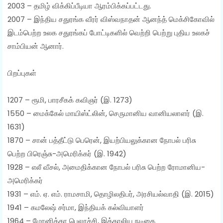
2003 – தமிழ் விக்கிப்பீடியா ஆரம்பிக்கப்பட்டது.
2007 – இந்திய சதுரங்க வீரர் விஸ்வநாதன் ஆனந்த் மெக்சிகோவில்
இடம்பெற்ற உலக சதுரங்கப் போட்டிகளில் வெற்றி பெற்று புதிய உலகச்
சாம்பியன் ஆனார்.
பிறப்புகள்
1207 – ரூமி, பாரசீகக் கவிஞர் (இ. 1273)
1550 – மைக்கேல் மாயிஸ்ட்லின், செருமானிய வானியலாளர் (இ.
1631)
1870 – சான் பத்தீட்டு பெரென், இயற்பியலுக்கான நோபல் பரிசு
பெற்ற பிரெஞ்சு-அமெரிக்கர் (இ. 1942)
1928 – எலீ வீசல், அமைதிக்கான நோபல் பரிசு பெற்ற ரோமானிய-
அமெரிக்கர்
1931 – எம். ஏ. எம். ராமசாமி, தொழிலதிபர், அரசியல்வாதி (இ. 2015)
1941 – கமலேஷ் சர்மா, இந்தியக் கல்வியாளர்
1964 – மோனிக்கா பெலூச்சி, இத்தாலிய நடிகை