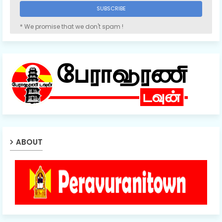
* We promise that we don't spam !
ABOUT