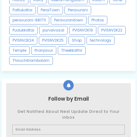
Pattukottai
PeraiTown
Peravurani
peravurani-881711
Peravuranitown
Photos
Pudukkottai
punalvasal
PVISNV2K19
PVISNV2K22
PVISNV2K24
PVISNV2K25
Shop
technology
Temple
thanjavur
Theekkathir
Thiruchitrambalam
Follow by Email
Get Notified About Next Update Direct to Your
inbox