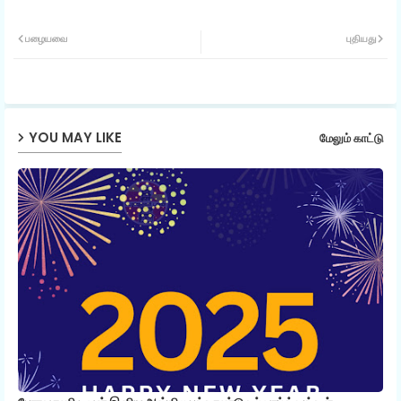
Twit
Wh
பழையவை
புதியது
ter
ats
ap
YOU MAY LIKE
மேலும் காட்டு
p