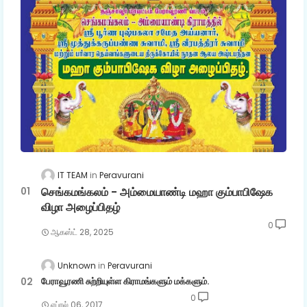
IT TEAM
Peravurani
செங்கமங்கலம் - அம்மையாண்டி மஹா கும்பாபிஷேக
விழா அழைப்பிதழ்
0
ஆகஸ்ட் 28, 2025
Unknown
Peravurani
பேராவூரணி சுற்றியுள்ள கிராமங்களும் மக்களும்.
0
ஏப்ரல் 06, 2017