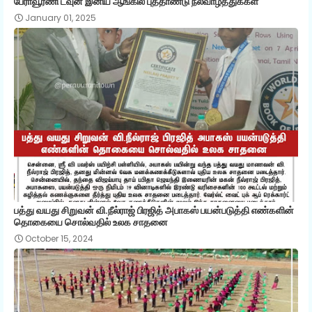
பேராவூரணி டவுன் இனிய ஆங்கில புத்தாண்டு நல்வாழ்த்துக்கள்
January 01, 2025
பத்து வயது சிறுவன் வி.நீல்ராஜ் பிரஜித் அபாகஸ் பயன்படுத்தி எண்களின்
தொகையை சொல்வதில் உலக சாதனை
October 15, 2024