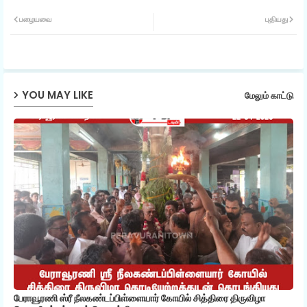
Twit
Wh
பழையவை
புதியது
ter
ats
ap
YOU MAY LIKE
மேலும் காட்டு
p
பேராவூரணி ஸ்ரீ நீலகண்டப்பிள்ளையார் கோயில் சித்திரை திருவிழா