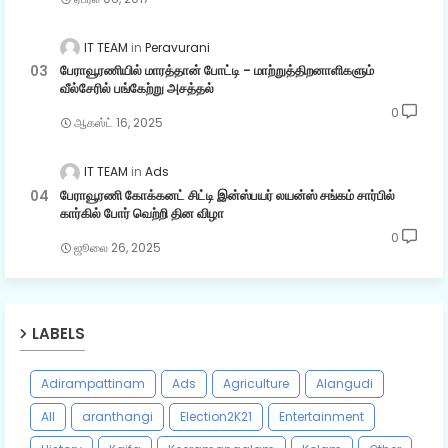
IT TEAM
Peravurani
பேராவூரணியில் மாரத்தான் போட்டி - மாற்றுத்திறனாளிகளும்
வீல்சேரில் பங்கேற்று அசத்தல்
0
ஆகஸ்ட் 16, 2025
IT TEAM
Ads
பேராவூரணி கோக்கனட் சிட்டி இன்ஸ்பயர் லயன்ஸ் சங்கம் சார்பில்
கார்கில் போர் வெற்றி தின விழா
0
ஜூலை 26, 2025
LABELS
Adirampattinam
Ads
Agriculture
Alangudi
All
aranthangi
Election2K21
Entertainment