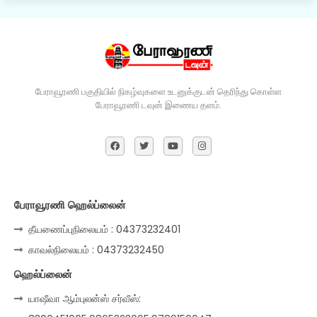
பேராவூரணி பகுதியில் நிகழ்வுகளை உடனுக்குடன் தெரிந்து கொள்ள
பேராவூரணி டவுன் இணைய தளம்.
பேராவூரணி ஹெல்ப்லைன்
தீயணைப்புநிலையம் : 04373232401
காவல்நிலையம் : 04373232450
ஹெல்ப்லைன்
யாஷீவா ஆம்புலன்ஸ் சர்வீஸ்: