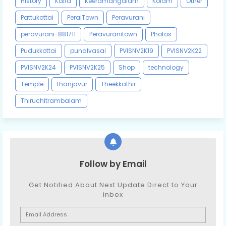
History
Kaifa
Keeramangalam
Kolam
Other
Pattukottai
PeraiTown
Peravurani
peravurani-881711
Peravuranitown
Photos
Pudukkottai
punalvasal
PVISNV2K19
PVISNV2K22
PVISNV2K24
PVISNV2K25
Shop
technology
Temple
thanjavur
Theekkathir
Thiruchitrambalam
Follow by Email
Get Notified About Next Update Direct to Your
inbox