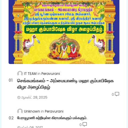
IT TEAM
Peravurani
செங்கமங்கலம் - அம்மையாண்டி மஹா கும்பாபிஷேக
விழா அழைப்பிதழ்
0
ஆகஸ்ட் 28, 2025
Unknown
Peravurani
பேராவூரணி சுற்றியுள்ள கிராமங்களும் மக்களும்.
0
ஏப்ரல் 06, 2017