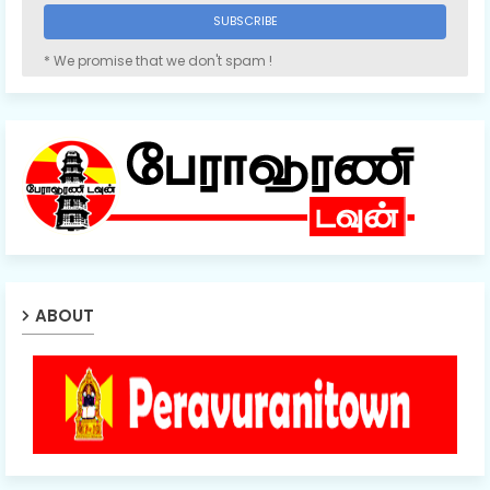
* We promise that we don't spam !
ABOUT