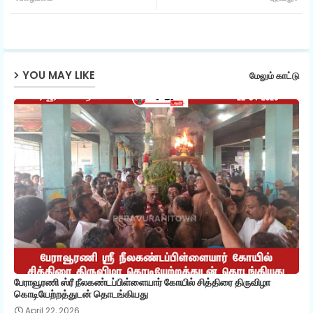
ter
ats
ap
YOU MAY LIKE
மேலும் காட்டு
p
பேராவூரணி ஸ்ரீ நீலகண்டப்பிள்ளையார் கோயில் சித்திரை திருவிழா
கொடியேற்றத்துடன் தொடங்கியது
April 22, 2026