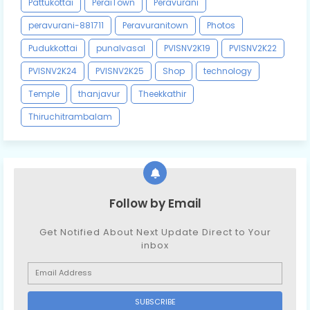
Pattukottai
PeraiTown
Peravurani
peravurani-881711
Peravuranitown
Photos
Pudukkottai
punalvasal
PVISNV2K19
PVISNV2K22
PVISNV2K24
PVISNV2K25
Shop
technology
Temple
thanjavur
Theekkathir
Thiruchitrambalam
Follow by Email
Get Notified About Next Update Direct to Your
inbox