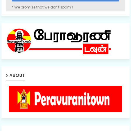
* We promise that we don't spam !
ABOUT