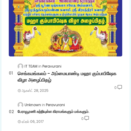
IT TEAM
Peravurani
செங்கமங்கலம் - அம்மையாண்டி மஹா கும்பாபிஷேக
விழா அழைப்பிதழ்
0
ஆகஸ்ட் 28, 2025
Unknown
Peravurani
பேராவூரணி சுற்றியுள்ள கிராமங்களும் மக்களும்.
0
ஏப்ரல் 06, 2017