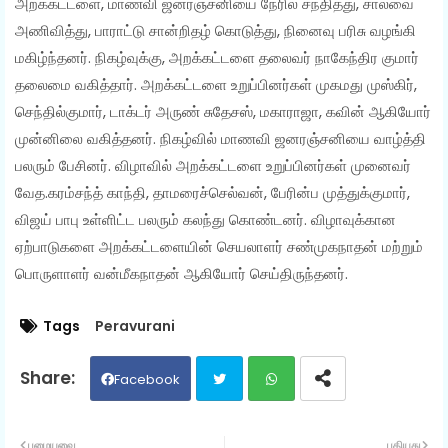
அறக்கட்டளை, மாணவி ஜனரஞ்சனியை நேரில் சந்தித்து, சால்வை
அணிவித்து, பாராட்டு சான்றிதழ் கொடுத்து, நினைவு பரிசு வழங்கி
மகிழ்ந்தனர். நிகழ்வுக்கு, அறக்கட்டளை தலைவர் நாகேந்திர குமார்
தலைமை வகித்தார். அறக்கட்டளை உறுப்பினர்கள் முகமது முஸ்கிர்,
செந்தில்குமார், டாக்டர் அருண் சுதேசஸ், மகாராஜா, கவின் ஆகியோர்
முன்னிலை வகித்தனர். நிகழ்வில் மாணவி ஜனரஞ்சனியை வாழ்த்தி
பலரும் பேசினர். விழாவில் அறக்கட்டளை உறுப்பினர்கள் முனைவர்
வேத.கரம்சந்த் காந்தி, தாமரைச்செல்வன், பேரின்ப முத்துக்குமார்,
விஜய் பாபு உள்ளிட்ட பலரும் கலந்து கொண்டனர். விழாவுக்கான
ஏற்பாடுகளை அறக்கட்டளையின் செயலாளர் சண்முகநாதன் மற்றும்
பொருளாளர் வன்மீகநாதன் ஆகியோர் செய்திருந்தனர்.
Tags
Peravurani
Facebook
Twit
Wh
பழையவை
புதியது