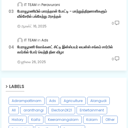
IT TEAM
Peravurani
பேராவூரணியில் மாரத்தான் போட்டி - மாற்றுத்திறனாளிகளும்
வீல்சேரில் பங்கேற்று அசத்தல்
0
ஆகஸ்ட் 16, 2025
IT TEAM
Ads
பேராவூரணி கோக்கனட் சிட்டி இன்ஸ்பயர் லயன்ஸ் சங்கம் சார்பில்
கார்கில் போர் வெற்றி தின விழா
0
ஜூலை 26, 2025
LABELS
Adirampattinam
Ads
Agriculture
Alangudi
All
aranthangi
Election2K21
Entertainment
History
Kaifa
Keeramangalam
Kolam
Other