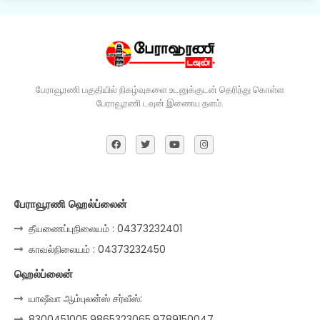
பேராவூரணி பகுதியில் நிகழ்வுகளை உடனுக்குடன் தெரிந்து கொள்ள
பேராவூரணி டவுன் இணைய தளம்.
பேராவூரணி ஹெல்ப்லைன்
தீயணைப்புநிலையம் : 04373232401
காவல்நிலையம் : 04373232450
ஹெல்ப்லைன்
யாஷீவா ஆம்புலன்ஸ் சர்வீஸ்:
8300451005,9865323065,9789150047