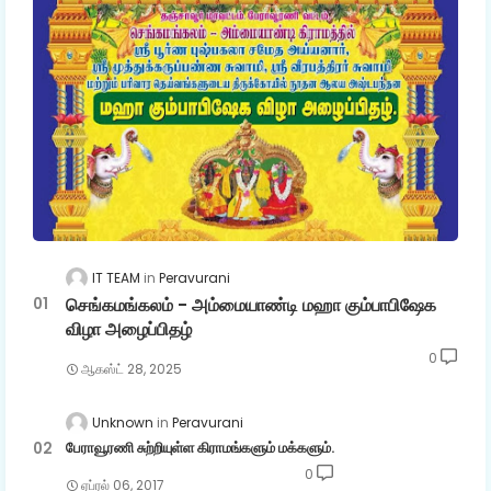
IT TEAM
Peravurani
செங்கமங்கலம் - அம்மையாண்டி மஹா கும்பாபிஷேக
விழா அழைப்பிதழ்
0
ஆகஸ்ட் 28, 2025
Unknown
Peravurani
பேராவூரணி சுற்றியுள்ள கிராமங்களும் மக்களும்.
0
ஏப்ரல் 06, 2017