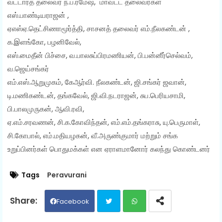
வட்டாரத் தலைவர் ந.ப.ரமேஷ், மாவட்ட தலைவர்கள்
எஸ்.பாண்டியராஜன் ,
ஏஎஸ்ஏ.தெட்சிணாமூர்த்தி, சாசனத் தலைவர் எம்.நீலகண்டன் ,
க.இளங்கோ, பழனிவேல்,
எஸ்.மைதீன் பிச்சை, வ.பாலசுப்பிரமணியன், பி.பன்னீர்செல்வம்,
வ.ஜெய்சங்கர்
எம்.எஸ்.ஆறுமுகம், கேஆர்வி. நீலகண்டன், ஜி.சங்கர் ஜவான்,
டி.மணிகண்டன், தங்கவேல், ஜி.வி.நடராஜன், சுப.பெரியசாமி,
பி.பாலமுருகன், ஆவி.ரவி,
ஏ.எம்.சரவணன், சி.க.கோவிந்தன், எம்.எம்.தங்கராசு, யு.பெருமாள்,
சி.கோபால், எம்.மதியழகன், வீ.அருண்குமார் மற்றும் சங்க
உறுப்பினர்கள் பொதுமக்கள் என ஏராளமானோர் கலந்து கொண்டனர்
Tags
Peravurani
Facebook