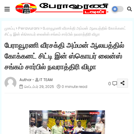
முகப்பு
Peravurani
பேராவூரணி வீரசக்தி அம்மன் ஆலயத்தில் கோக்கனட்
சிட்டி இன் ஸ்கொயர் லைன்ஸ் சங்கம் சார்பில் நவராத்திரி விழா
பேராவூரணி வீரசக்தி அம்மன் ஆலயத்தில்
கோக்கனட் சிட்டி இன் ஸ்கொயர் லைன்ஸ்
சங்கம் சார்பில் நவராத்திரி விழா
IT TEAM
0
செப்டம்பர் 29, 2025
0 minute read