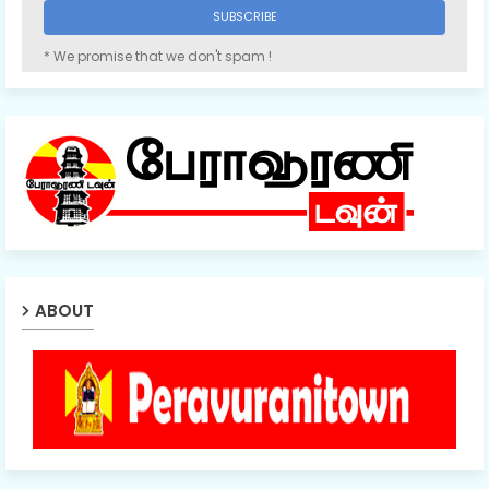
* We promise that we don't spam !
ABOUT