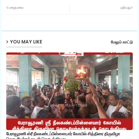
Twit
Wh
பழையவை
புதியது
ter
ats
ap
YOU MAY LIKE
மேலும் காட்டு
p
பேராவூரணி ஸ்ரீ நீலகண்டப்பிள்ளையார் கோயில் சித்திரை திருவிழா
கொடியேற்றத்துடன் தொடங்கியது