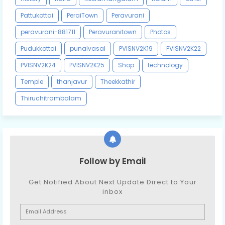
Pattukottai
PeraiTown
Peravurani
peravurani-881711
Peravuranitown
Photos
Pudukkottai
punalvasal
PVISNV2K19
PVISNV2K22
PVISNV2K24
PVISNV2K25
Shop
technology
Temple
thanjavur
Theekkathir
Thiruchitrambalam
Follow by Email
Get Notified About Next Update Direct to Your
inbox