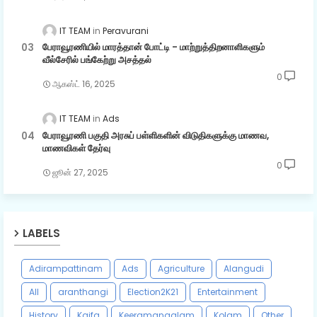
IT TEAM
Peravurani
பேராவூரணியில் மாரத்தான் போட்டி - மாற்றுத்திறனாளிகளும்
வீல்சேரில் பங்கேற்று அசத்தல்
0
ஆகஸ்ட் 16, 2025
IT TEAM
Ads
பேராவூரணி பகுதி அரசுப் பள்ளிகளின் விடுதிகளுக்கு மாணவ,
மாணவிகள் தேர்வு
0
ஜூன் 27, 2025
LABELS
Adirampattinam
Ads
Agriculture
Alangudi
All
aranthangi
Election2K21
Entertainment
History
Kaifa
Keeramangalam
Kolam
Other