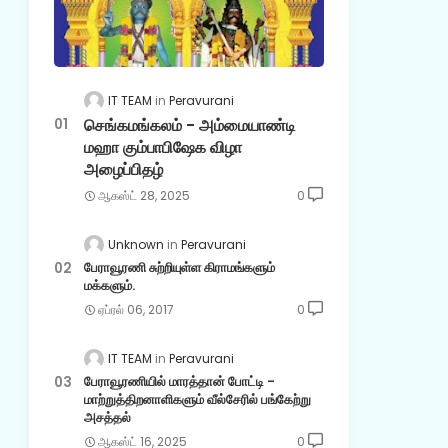
IT TEAM
Peravurani
செங்கமங்கலம் - அம்மையாண்டி
மஹா கும்பாபிஷேக விழா
அழைப்பிதழ்
ஆகஸ்ட் 28, 2025
0
Unknown
Peravurani
பேராவூரணி சுற்றியுள்ள கிராமங்களும்
மக்களும்.
ஏப்ரல் 06, 2017
0
IT TEAM
Peravurani
பேராவூரணியில் மாரத்தான் போட்டி -
மாற்றுத்திறனாளிகளும் வீல்சேரில் பங்கேற்று
அசத்தல்
ஆகஸ்ட் 16, 2025
0