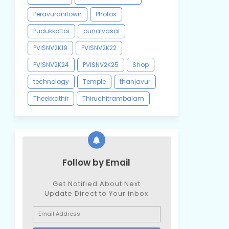
Peravuranitown
Photos
Pudukkottai
punalvasal
PVISNV2K19
PVISNV2K22
PVISNV2K24
PVISNV2K25
Shop
technology
Temple
thanjavur
Theekkathir
Thiruchitrambalam
Follow by Email
Get Notified About Next
Update Direct to Your inbox