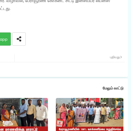
 விழாவில், பேராவூரணி கோகனட் சிட்டி இன்ஸ்பயர் லயன்ஸ்
ட்டது.
app
புதியது
மேலும் காட்டு