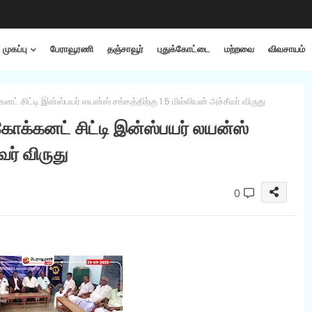
முகப்பு
பேராவூரணி
தஞ்சாவூர்
புதுக்கோட்டை
மற்றவை
விவசாயம்
ட் சிட்டி இன்ஸ்பயர் லயன்ஸ் சங்கத்திற்கு 1.5 மில்லியன் அச்சீவர் விருது
கோக்கனட் சிட்டி இன்ஸ்பயர் லயன்ஸ்
வர் விருது
0