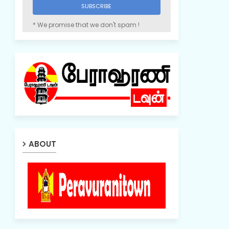
* We promise that we don't spam !
ABOUT