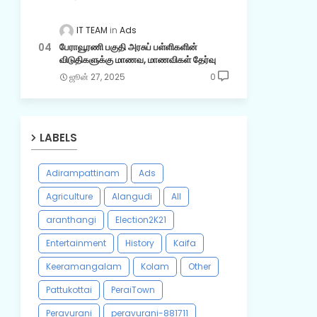
IT TEAM
Ads
பேராவூரணி பகுதி அரசுப் பள்ளிகளின்
விடுதிகளுக்கு மாணவ, மாணவிகள் தேர்வு
ஜூன் 27, 2025
0
LABELS
Adirampattinam
Ads
Agriculture
Alangudi
All
aranthangi
Election2K21
Entertainment
History
Kaifa
Keeramangalam
Kolam
Other
Pattukottai
PeraiTown
Peravurani
peravurani-881711