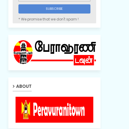
* We promise that we don't spam !
ABOUT