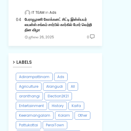
IT TEAM
Ads
பேராவூரணி கோக்கனட் சிட்டி இன்ஸ்பயர்
லயன்ஸ் சங்கம் சார்பில் கார்கில் போர் வெற்றி
தின விழா
ஜூலை 26, 2025
0
LABELS
Adirampattinam
Ads
Agriculture
Alangudi
All
aranthangi
Election2K21
Entertainment
History
Kaifa
Keeramangalam
Kolam
Other
Pattukottai
PeraiTown