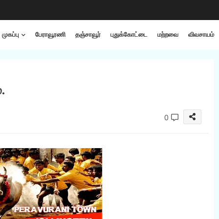
முகப்பு
பேராவூரணி
தஞ்சாவூர்
புதுக்கோட்டை
மற்றவை
விவசாயம்
.
0