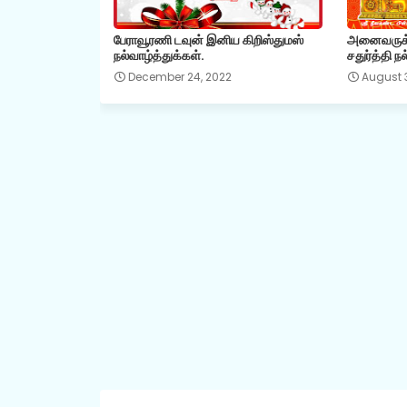
பேராவூரணி டவுன் இனிய கிறிஸ்துமஸ்
அனைவருக்க
நல்வாழ்த்துக்கள்.
சதுர்த்தி ந
December 24, 2022
August 