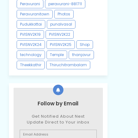
Peravurani
peravurani-881711
Peravuranitown
Photos
Pudukkottai
punalvasal
PVISNV2K19
PVISNV2K22
PVISNV2K24
PVISNV2K25
Shop
technology
Temple
thanjavur
Theekkathir
Thiruchitrambalam
Follow by Email
Get Notified About Next
Update Direct to Your inbox