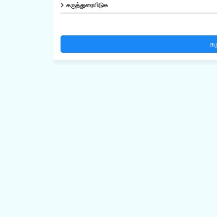
கருத்துரையிடுக
கர