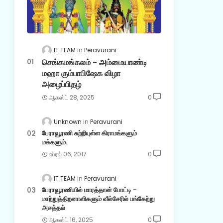
IT TEAM
Peravurani
செங்கமங்கலம் - அம்மையாண்டி
மஹா கும்பாபிஷேக விழா
அழைப்பிதழ்
ஆகஸ்ட் 28, 2025
0
Unknown
Peravurani
பேராவூரணி சுற்றியுள்ள கிராமங்களும்
மக்களும்.
ஏப்ரல் 06, 2017
0
IT TEAM
Peravurani
பேராவூரணியில் மாரத்தான் போட்டி -
மாற்றுத்திறனாளிகளும் வீல்சேரில் பங்கேற்று
அசத்தல்
ஆகஸ்ட் 16, 2025
0