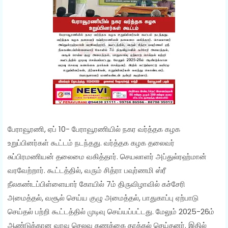
பேராவூரணி, ஏப் 10- பேராவூரணியில் நகர வர்த்தக கழக
உறுப்பினர்கள் கூட்டம் நடந்தது. வர்த்தக கழக தலைவர்
சுப்பிரமணியன் தலைமை வகித்தார். செயலாளர் அப்துல்ரஹ்மான்
வரவேற்றார். கூட்டத்தில், வரும் சித்ரா பவுர்ணமி ஸ்ரீ
நீலகண்டப்பிள்ளையார் கோயில் 7ம் திருவிழாவில் கச்சேரி
அமைத்தல், வசூல் செய்ய குழு அமைத்தல், பாதுகாப்பு ஏற்பாடு
செய்தல் பற்றி கூட்டத்தில் முடிவு செய்யப்பட்டது. மேலும் 2025-26ம்
ஆண்டுக்கான வரவு செலவு கணக்கை தாக்கல் செய்தனர். இதில்