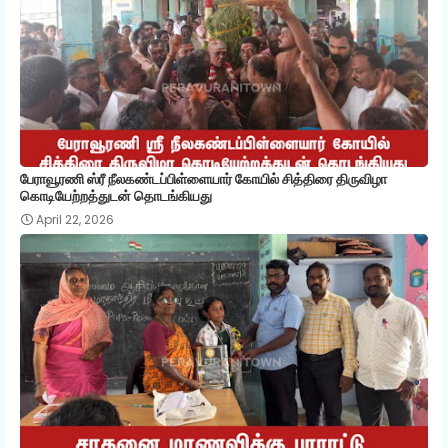
பேராவூரணி ஸ்ரீ நீலகண்டப்பிள்ளையார் கோயில் சித்திரை திருவிழா
கொடியேற்றத்துடன் தொடங்கியது
April 22, 2026