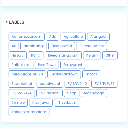
LABELS
Adirampattinam
Ads
Agriculture
Alangudi
All
aranthangi
Election2K21
Entertainment
History
Kaifa
Keeramangalam
Kolam
Other
Pattukottai
PeraiTown
Peravurani
peravurani-881711
Peravuranitown
Photos
Pudukkottai
punalvasal
PVISNV2K19
PVISNV2K22
PVISNV2K24
PVISNV2K25
Shop
technology
Temple
thanjavur
Theekkathir
Thiruchitrambalam