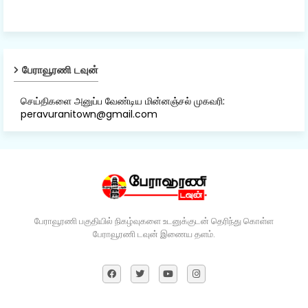
பேராவூரணி டவுன்
செய்திகளை அனுப்ப வேண்டிய மின்னஞ்சல் முகவரி:
peravuranitown@gmail.com
பேராவூரணி பகுதியில் நிகழ்வுகளை உடனுக்குடன் தெரிந்து கொள்ள
பேராவூரணி டவுன் இணைய தளம்.