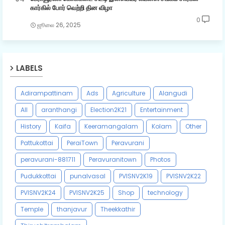
கார்கில் போர் வெற்றி தின விழா
0
ஜூலை 26, 2025
LABELS
Adirampattinam
Ads
Agriculture
Alangudi
All
aranthangi
Election2K21
Entertainment
History
Kaifa
Keeramangalam
Kolam
Other
Pattukottai
PeraiTown
Peravurani
peravurani-881711
Peravuranitown
Photos
Pudukkottai
punalvasal
PVISNV2K19
PVISNV2K22
PVISNV2K24
PVISNV2K25
Shop
technology
Temple
thanjavur
Theekkathir