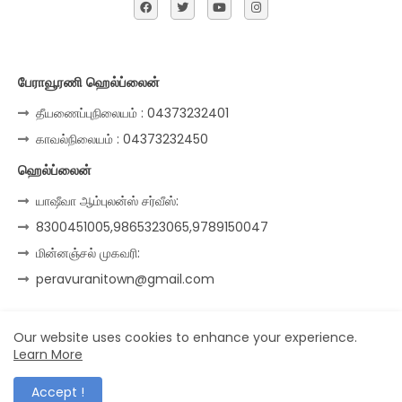
பேராவூரணி ஹெல்ப்லைன்
தீயணைப்புநிலையம் : 04373232401
காவல்நிலையம் : 04373232450
ஹெல்ப்லைன்
யாஷீவா ஆம்புலன்ஸ் சர்வீஸ்:
8300451005,9865323065,9789150047
மின்னஞ்சல் முகவரி:
peravuranitown@gmail.com
Our website uses cookies to enhance your experience.
Home
About
Contact us
Privacy Policy
Learn More
© Peravurani Town | Developed by Arun Kumar
Accept !