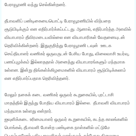
பேராவூரணி வந்து செல்கின்றனர்.
தீபாவளிப் பண்டிகையையொட்டி பேராவூரணியில் விற்பறை
சூடுபிடிக்கும் என எதிர்பார்க்கப்பட்டது. ஆனால், எதிர்பார்த்த அளவில்
வியாபாரம் தீவிரமடையவில்லை என வியாபாரிகள் வேதனையுடன்
தெரிவிக்கின்றனர். இதுகுறித்து பேராவூரணி டவுன் ஊடக
செய்தியாளர் வணிகர் ஒருவருடன் பேசிய போது, விலைவாசி உயர்வு,
பணப்புழக்கம் இல்லாததால் அனைத்து வியாபாரங்களும் மந்தமாக
உள்ளன. இன்று திங்கள்க்கிழமைகளில் வியாபாரம் சூடுபிடிக்கலாம்
என எதிர்பார்ப்பதாக தெரிவித்தனர்.
மேலும் நகைக் கடை வணிகர் ஒருவர் கூறுகையில், புரட்டாசி
மாதத்தில் இருந்து போதிய வியாபாரம் இல்லை. தீபாவளி வியாபாரம்
மந்தமாக உள்ளது என்றார்.
ஐவுளிக்கடை உரிமையாளர் ஒருவர் கூறுகையில், கடந்த காலங்களில்
பொங்கல், தீபாவளி போன்ற பண்டிகை நாள்களில் மட்டுமே
பெரும்பாலோர் புதிய ஜவுளிகள் வாங்குவர். தற்போது நிலைமை