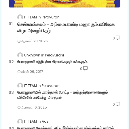
IT TEAM
Peravurani
செங்கமங்கலம் - அம்மையாண்டி மஹா கும்பாபிஷேக
விழா அழைப்பிதழ்
0
ஆகஸ்ட் 28, 2025
Unknown
Peravurani
பேராவூரணி சுற்றியுள்ள கிராமங்களும் மக்களும்.
0
ஏப்ரல் 06, 2017
IT TEAM
Peravurani
பேராவூரணியில் மாரத்தான் போட்டி - மாற்றுத்திறனாளிகளும்
வீல்சேரில் பங்கேற்று அசத்தல்
0
ஆகஸ்ட் 16, 2025
IT TEAM
Ads
பேராவூரணி கோக்கனட் சிட்டி இன்ஸ்பயர் லயன்ஸ் சங்கம் சார்பில்