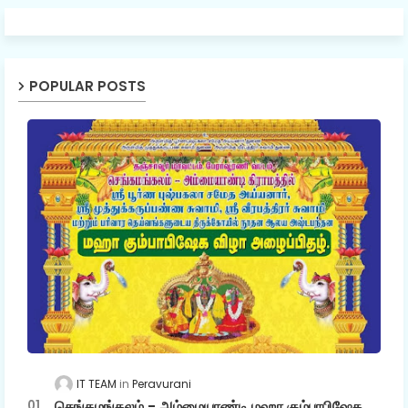
POPULAR POSTS
IT TEAM
Peravurani
செங்கமங்கலம் - அம்மையாண்டி மஹா கும்பாபிஷேக