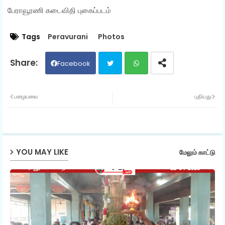
பேராவூரணி கடைவிதி புகைப்படம்
Tags
Peravurani
Photos
Facebook
Twit
Wh
பழையவை
புதியது
ter
ats
ap
YOU MAY LIKE
மேலும் காட்டு
p