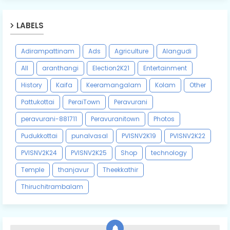
LABELS
Adirampattinam
Ads
Agriculture
Alangudi
All
aranthangi
Election2K21
Entertainment
History
Kaifa
Keeramangalam
Kolam
Other
Pattukottai
PeraiTown
Peravurani
peravurani-881711
Peravuranitown
Photos
Pudukkottai
punalvasal
PVISNV2K19
PVISNV2K22
PVISNV2K24
PVISNV2K25
Shop
technology
Temple
thanjavur
Theekkathir
Thiruchitrambalam