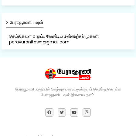
பேராவூரணி டவுன்
செய்திகளை அனுப்ப வேண்டிய மின்னஞ்சல் முகவரி:
peravuranitown@gmail.com
பேராவூரணி பகுதியில் நிகழ்வுகளை உடனுக்குடன் தெரிந்து கொள்ள
பேராவூரணி டவுன் இணைய தளம்.