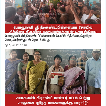
பேராவூரணி ஸ்ரீ நீலகண்டப்பிள்ளையார் கோயில் சித்திரை திருவிழா
கொடியேற்றத்துடன் தொடங்கியது
April 22, 2026