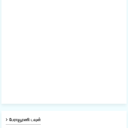
பேராவூரணி டவுன்