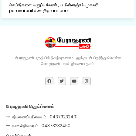
செய்திகளை அனுப்ப வேண்டிய மின்னஞ்சல் முகவரி:
peravuranitown@gmail.com
பேராவூரணி பகுதியில் நிகழ்வுகளை உடனுக்குடன் தெரிந்து கொள்ள
பேராவூரணி டவுன் இணைய தளம்.
பேராவூரணி ஹெல்ப்லைன்
தீயணைப்புநிலையம் : 04373232401
காவல்நிலையம் : 04373232450