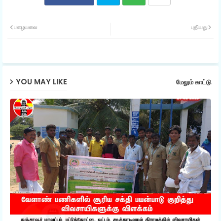
Twit
Wh
பழையவை
புதியது
ter
ats
ap
YOU MAY LIKE
மேலும் காட்டு
p