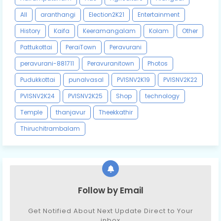
All
aranthangi
Election2K21
Entertainment
History
Kaifa
Keeramangalam
Kolam
Other
Pattukottai
PeraiTown
Peravurani
peravurani-881711
Peravuranitown
Photos
Pudukkottai
punalvasal
PVISNV2K19
PVISNV2K22
PVISNV2K24
PVISNV2K25
Shop
technology
Temple
thanjavur
Theekkathir
Thiruchitrambalam
Follow by Email
Get Notified About Next Update Direct to Your
inbox