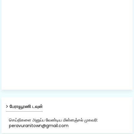
பேராவூரணி டவுன்
செய்திகளை அனுப்ப வேண்டிய மின்னஞ்சல் முகவரி:
peravuranitown@gmail.com