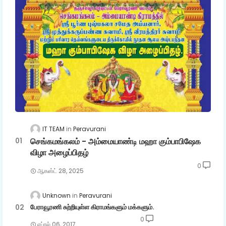
IT TEAM
Peravurani
செங்கமங்கலம் - அம்மையாண்டி மஹா கும்பாபிஷேக
விழா அழைப்பிதழ்
0
ஆகஸ்ட் 28, 2025
Unknown
Peravurani
பேராவூரணி சுற்றியுள்ள கிராமங்களும் மக்களும்.
0
ஏப்ரல் 06, 2017