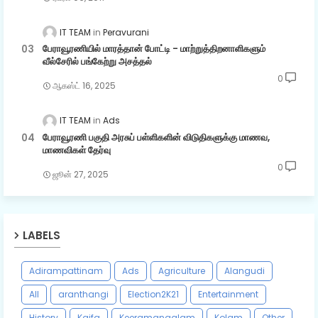
IT TEAM
Peravurani
பேராவூரணியில் மாரத்தான் போட்டி - மாற்றுத்திறனாளிகளும்
வீல்சேரில் பங்கேற்று அசத்தல்
0
ஆகஸ்ட் 16, 2025
IT TEAM
Ads
பேராவூரணி பகுதி அரசுப் பள்ளிகளின் விடுதிகளுக்கு மாணவ,
மாணவிகள் தேர்வு
0
ஜூன் 27, 2025
LABELS
Adirampattinam
Ads
Agriculture
Alangudi
All
aranthangi
Election2K21
Entertainment
History
Kaifa
Keeramangalam
Kolam
Other