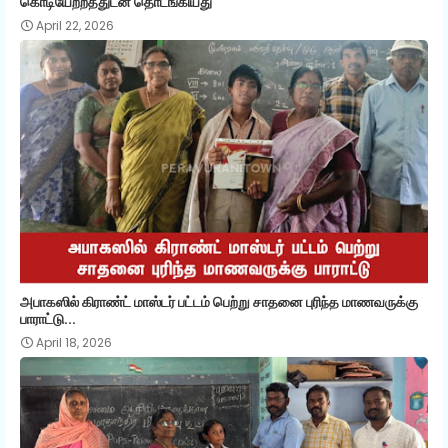
கொடியேற்றத்துடன் தொடங்கியது
April 22, 2026
அபாகஸில் கிராண்ட் மாஸ்டர் பட்டம் பெற்று சாதனை புரிந்த மாணவருக்கு
பாராட்டு...
April 18, 2026