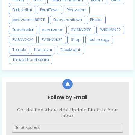
Pattukottai
PeraiTown
Peravurani
peravurani-881711
Peravuranitown
Photos
Pudukkottai
punalvasal
PVISNV2K19
PVISNV2K22
PVISNV2K24
PVISNV2K25
Shop
technology
Temple
thanjavur
Theekkathir
Thiruchitrambalam
Follow by Email
Get Notified About Next Update Direct to Your
inbox