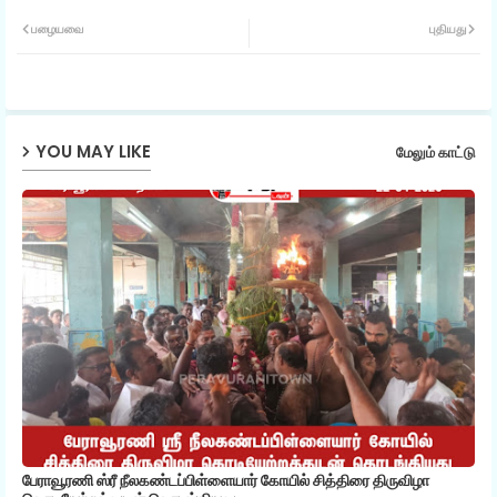
Twit
Wh
பழையவை
புதியது
ter
ats
ap
YOU MAY LIKE
மேலும் காட்டு
p
பேராவூரணி ஸ்ரீ நீலகண்டப்பிள்ளையார் கோயில் சித்திரை திருவிழா