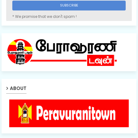
* We promise that we don't spam !
ABOUT