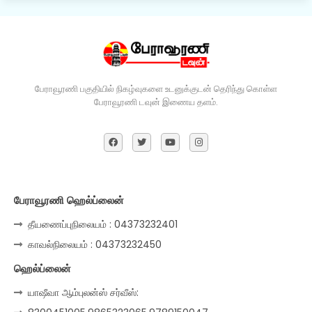
பேராவூரணி பகுதியில் நிகழ்வுகளை உடனுக்குடன் தெரிந்து கொள்ள
பேராவூரணி டவுன் இணைய தளம்.
பேராவூரணி ஹெல்ப்லைன்
தீயணைப்புநிலையம் : 04373232401
காவல்நிலையம் : 04373232450
ஹெல்ப்லைன்
யாஷீவா ஆம்புலன்ஸ் சர்வீஸ்: