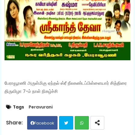
பேராவூரணி அருள்மிகு ஏந்தல் ஸ்ரீ நீலகண்டப்பிள்ளையார் சித்திரை
திருவிழா 7-ம் நாள் நிகழ்ச்சி
Tags
Peravurani
Facebook