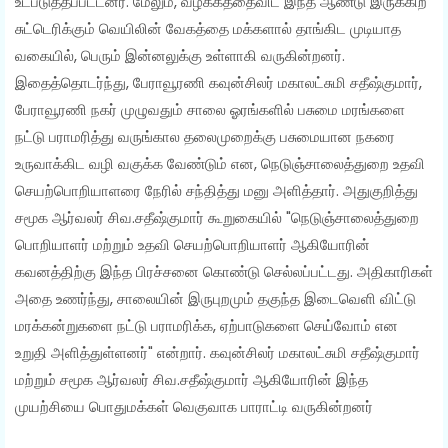
உட்படுத்தப்பட்டனர். மேலும், வழக்கத்தைவிட இந்த ஆண்டு இருக்கிற
சுட்டெரிக்கும் வெயிலின் வேகத்தை மக்களால் தாங்கிட முடியாத
வகையில், பெரும் இன்னலுக்கு உள்ளாகி வருகின்றனர்.
இதைத்தொடர்ந்து, பேராவூரணி கவுன்சிலர் மகாலட்சுமி சதீஷ்குமார்,
பேராவூரணி நகர் முழுவதும் சாலை ஓரங்களில் பசுமை மரங்களை
நட்டு பராமரித்து வருங்கால தலைமுறைக்கு பசுமையான நகரை
உருவாக்கிட வழி வகுக்க வேண்டும் என, நெடுஞ்சாலைத்துறை உதவி
செயற்பொறியாளரை நேரில் சந்தித்து மனு அளித்தார். அதுகுறித்து
சமூக ஆர்வலர் சிவ.சதீஷ்குமார் கூறுகையில் "நெடுஞ்சாலைத்துறை
பொறியாளர் மற்றும் உதவி செயற்பொறியாளர் ஆகியோரின்
கவனத்திற்கு இந்த பிரச்சனை கொண்டு செல்லப்பட்டது. அதிகாரிகள்
அதை உணர்ந்து, சாலையின் இருபுறமும் தகுந்த இடைவெளி விட்டு
மரக்கன்றுகளை நட்டு பராமரிக்க, ஏற்பாடுகளை செய்வோம் என
உறுதி அளித்துள்ளனர்" என்றார். கவுன்சிலர் மகாலட்சுமி சதீஷ்குமார்
மற்றும் சமூக ஆர்வலர் சிவ.சதீஷ்குமார் ஆகியோரின் இந்த
முயற்சியை பொதுமக்கள் வெகுவாக பாராட்டி வருகின்றனர்