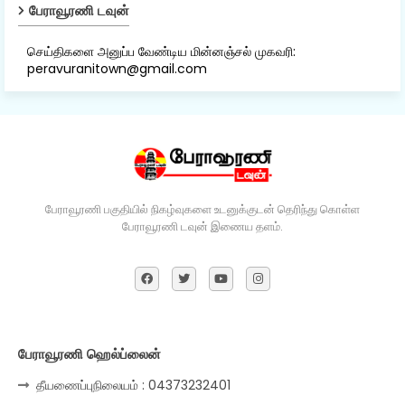
பேராவூரணி டவுன்
செய்திகளை அனுப்ப வேண்டிய மின்னஞ்சல் முகவரி:
peravuranitown@gmail.com
பேராவூரணி பகுதியில் நிகழ்வுகளை உடனுக்குடன் தெரிந்து கொள்ள
பேராவூரணி டவுன் இணைய தளம்.
பேராவூரணி ஹெல்ப்லைன்
தீயணைப்புநிலையம் : 04373232401