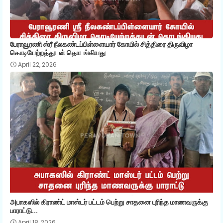
பேராவூரணி ஸ்ரீ நீலகண்டப்பிள்ளையார் கோயில் சித்திரை திருவிழா
கொடியேற்றத்துடன் தொடங்கியது
April 22, 2026
அபாகஸில் கிராண்ட் மாஸ்டர் பட்டம் பெற்று சாதனை புரிந்த மாணவருக்கு
பாராட்டு...
April 18, 2026