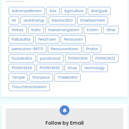
Adirampattinam
Ads
Agriculture
Alangudi
All
aranthangi
Election2K21
Entertainment
History
Kaifa
Keeramangalam
Kolam
Other
Pattukottai
PeraiTown
Peravurani
peravurani-881711
Peravuranitown
Photos
Pudukkottai
punalvasal
PVISNV2K19
PVISNV2K22
PVISNV2K24
PVISNV2K25
Shop
technology
Temple
thanjavur
Theekkathir
Thiruchitrambalam
Follow by Email