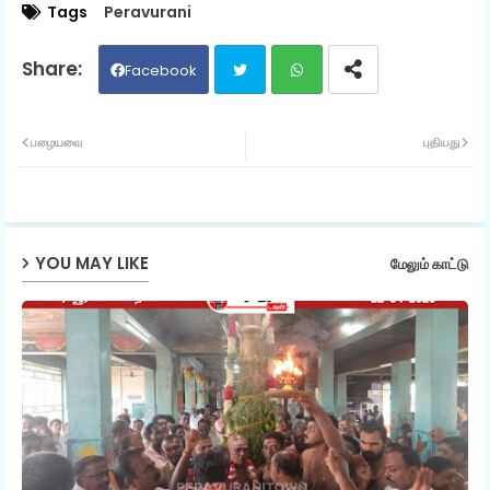
Tags
Peravurani
Facebook
Twit
Wh
பழையவை
புதியது
ter
ats
ap
YOU MAY LIKE
மேலும் காட்டு
p