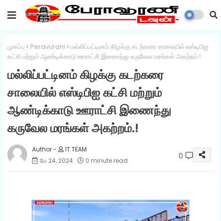
முகப்பு
Peravurani
மல்லிப்பட்டினம் கிழக்கு கடற்கரை சாலையில் எஸ்டிபிஐ
கட்சி மற்றும் ஆண்டிக்காடு ஊராட்சி இணைந்து கருவேல மரங்கள் அகற்றம்.!
மல்லிப்பட்டினம் கிழக்கு கடற்கரை
சாலையில் எஸ்டிபிஐ கட்சி மற்றும்
ஆண்டிக்காடு ஊராட்சி இணைந்து
கருவேல மரங்கள் அகற்றம்.!
IT TEAM
0
மே 24, 2024
0 minute read