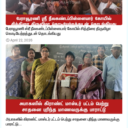
பேராவூரணி ஸ்ரீ நீலகண்டப்பிள்ளையார் கோயில் சித்திரை திருவிழா
கொடியேற்றத்துடன் தொடங்கியது
April 22, 2026
அபாகஸில் கிராண்ட் மாஸ்டர் பட்டம் பெற்று சாதனை புரிந்த மாணவருக்கு
பாராட்டு...