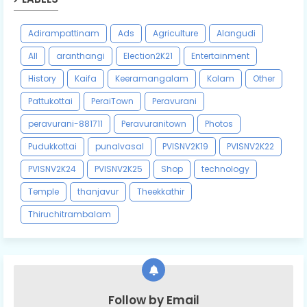
Adirampattinam
Ads
Agriculture
Alangudi
All
aranthangi
Election2K21
Entertainment
History
Kaifa
Keeramangalam
Kolam
Other
Pattukottai
PeraiTown
Peravurani
peravurani-881711
Peravuranitown
Photos
Pudukkottai
punalvasal
PVISNV2K19
PVISNV2K22
PVISNV2K24
PVISNV2K25
Shop
technology
Temple
thanjavur
Theekkathir
Thiruchitrambalam
Follow by Email