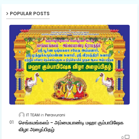
POPULAR POSTS
IT TEAM
Peravurani
செங்கமங்கலம் - அம்மையாண்டி மஹா கும்பாபிஷேக
விழா அழைப்பிதழ்
0