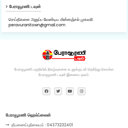
பேராவூரணி டவுன்
செய்திகளை அனுப்ப வேண்டிய மின்னஞ்சல் முகவரி:
peravuranitown@gmail.com
பேராவூரணி பகுதியில் நிகழ்வுகளை உடனுக்குடன் தெரிந்து கொள்ள
பேராவூரணி டவுன் இணைய தளம்.
பேராவூரணி ஹெல்ப்லைன்
தீயணைப்புநிலையம் : 04373232401