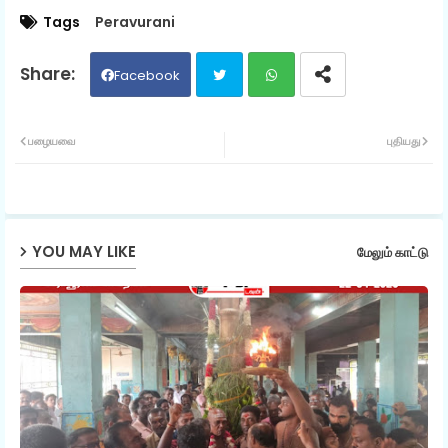
Tags
Peravurani
Facebook
Twit
Wh
பழையவை
புதியது
ter
ats
ap
YOU MAY LIKE
மேலும் காட்டு
p