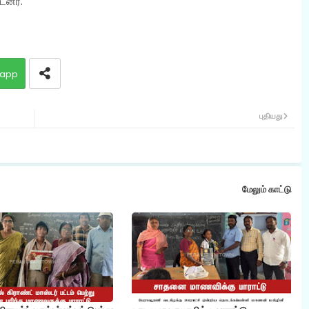
டனர்.
app
புதியது
மேலும் காட்டு