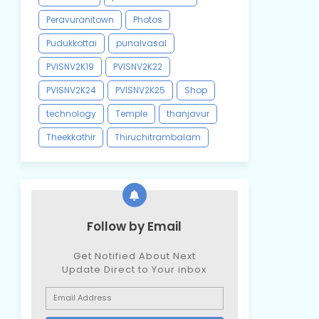
Peravuranitown
Photos
Pudukkottai
punalvasal
PVISNV2K19
PVISNV2K22
PVISNV2K24
PVISNV2K25
Shop
technology
Temple
thanjavur
Theekkathir
Thiruchitrambalam
Follow by Email
Get Notified About Next
Update Direct to Your inbox