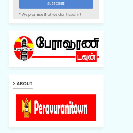
* We promise that we don't spam !
ABOUT