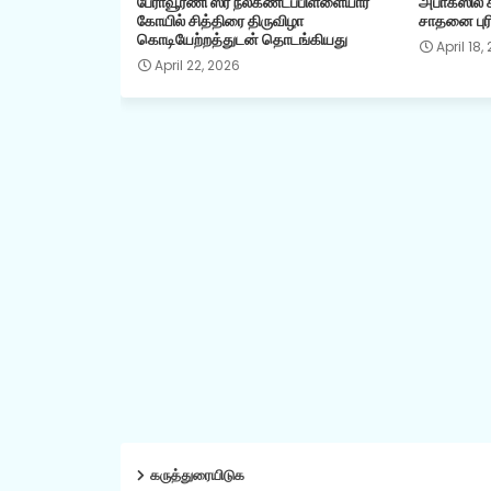
பேராவூரணி ஸ்ரீ நீலகண்டப்பிள்ளையார்
அபாகஸில் கி
கோயில் சித்திரை திருவிழா
சாதனை புரி
கொடியேற்றத்துடன் தொடங்கியது
April 18,
April 22, 2026
கருத்துரையிடுக