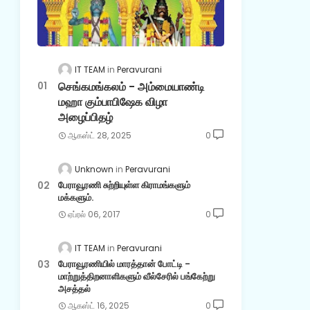
IT TEAM
Peravurani
செங்கமங்கலம் - அம்மையாண்டி
மஹா கும்பாபிஷேக விழா
அழைப்பிதழ்
ஆகஸ்ட் 28, 2025
0
Unknown
Peravurani
பேராவூரணி சுற்றியுள்ள கிராமங்களும்
மக்களும்.
ஏப்ரல் 06, 2017
0
IT TEAM
Peravurani
பேராவூரணியில் மாரத்தான் போட்டி -
மாற்றுத்திறனாளிகளும் வீல்சேரில் பங்கேற்று
அசத்தல்
ஆகஸ்ட் 16, 2025
0