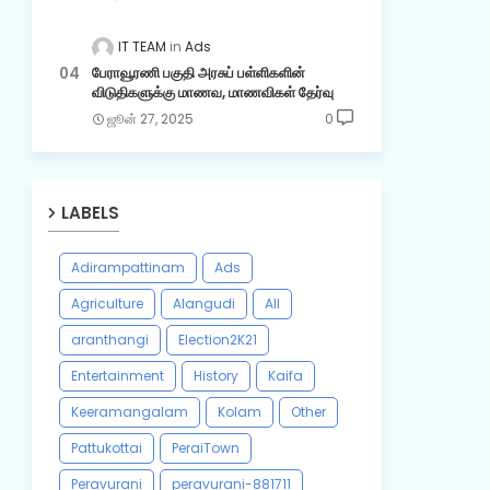
IT TEAM
Ads
பேராவூரணி பகுதி அரசுப் பள்ளிகளின்
விடுதிகளுக்கு மாணவ, மாணவிகள் தேர்வு
ஜூன் 27, 2025
0
LABELS
Adirampattinam
Ads
Agriculture
Alangudi
All
aranthangi
Election2K21
Entertainment
History
Kaifa
Keeramangalam
Kolam
Other
Pattukottai
PeraiTown
Peravurani
peravurani-881711