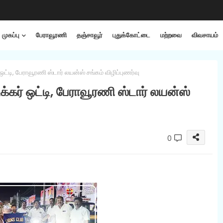
முகப்பு
பேராவூரணி
தஞ்சாவூர்
புதுக்கோட்டை
மற்றவை
விவசாயம்
 ஒட்டி, பேராவூரணி ஸ்டார் லயன்ஸ் சங்கம் விழிப்புணர்வு
ிக்கர் ஒட்டி, பேராவூரணி ஸ்டார் லயன்ஸ்
0