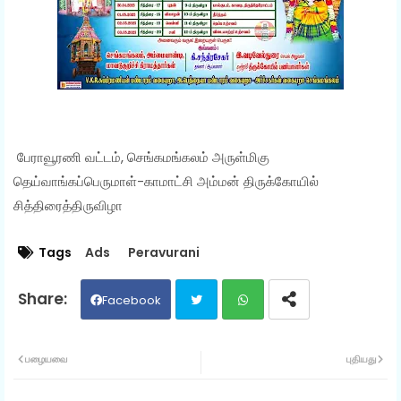
பேராவூரணி வட்டம், செங்கமங்கலம் அருள்மிகு
தெய்வாங்கப்பெருமாள்-காமாட்சி அம்மன் திருக்கோயில்
சித்திரைத்திருவிழா
Tags
Ads
Peravurani
Facebook
Twit
Wh
பழையவை
புதியது
ter
ats