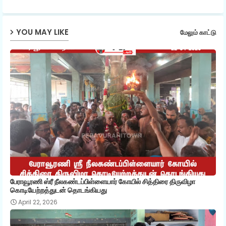
ap
YOU MAY LIKE
மேலும் காட்டு
p
பேராவூரணி ஸ்ரீ நீலகண்டப்பிள்ளையார் கோயில் சித்திரை திருவிழா
கொடியேற்றத்துடன் தொடங்கியது
April 22, 2026