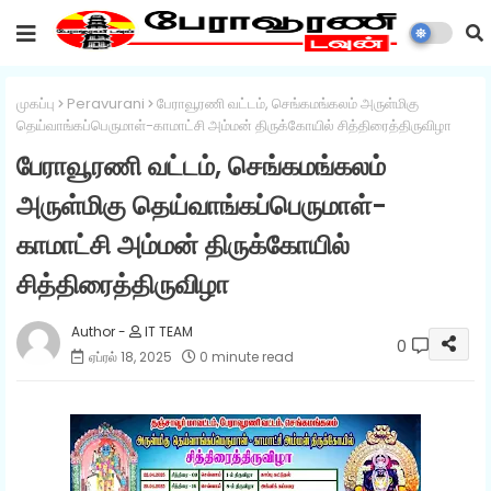
முகப்பு
Peravurani
பேராவூரணி வட்டம், செங்கமங்கலம் அருள்மிகு
தெய்வாங்கப்பெருமாள்-காமாட்சி அம்மன் திருக்கோயில் சித்திரைத்திருவிழா
பேராவூரணி வட்டம், செங்கமங்கலம்
அருள்மிகு தெய்வாங்கப்பெருமாள்-
காமாட்சி அம்மன் திருக்கோயில்
சித்திரைத்திருவிழா
IT TEAM
0
ஏப்ரல் 18, 2025
0 minute read