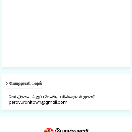
பேராவூரணி டவுன்
செய்திகளை அனுப்ப வேண்டிய மின்னஞ்சல் முகவரி:
peravuranitown@gmail.com