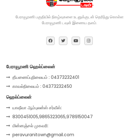
பேராவூரணி பகுதியில் நிகழ்வுகளை உடனுக்குடன் தெரிந்து கொள்ள
பேராவூரணி டவுன் இணைய தளம்.
பேராவூரணி ஹெல்ப்லைன்
தீயணைப்புநிலையம் : 04373232401
காவல்நிலையம் : 04373232450
ஹெல்ப்லைன்
யாஷீவா ஆம்புலன்ஸ் சர்வீஸ்:
8300451005,9865323065,9789150047
மின்னஞ்சல் முகவரி:
peravuranitown@gmail.com