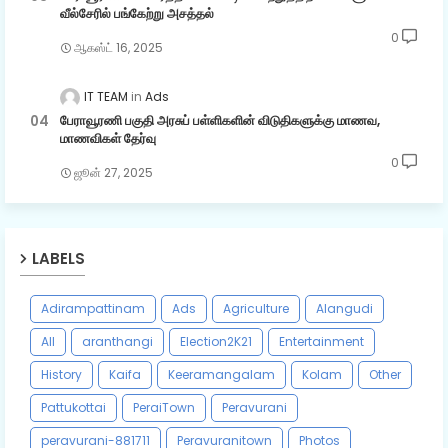
வீல்சேரில் பங்கேற்று அசத்தல்
0
ஆகஸ்ட் 16, 2025
IT TEAM
Ads
பேராவூரணி பகுதி அரசுப் பள்ளிகளின் விடுதிகளுக்கு மாணவ,
மாணவிகள் தேர்வு
0
ஜூன் 27, 2025
LABELS
Adirampattinam
Ads
Agriculture
Alangudi
All
aranthangi
Election2K21
Entertainment
History
Kaifa
Keeramangalam
Kolam
Other
Pattukottai
PeraiTown
Peravurani
peravurani-881711
Peravuranitown
Photos