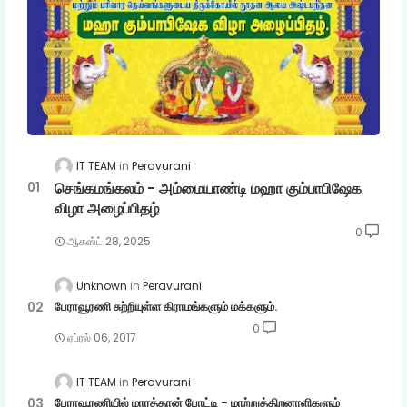
IT TEAM
Peravurani
செங்கமங்கலம் - அம்மையாண்டி மஹா கும்பாபிஷேக
விழா அழைப்பிதழ்
0
ஆகஸ்ட் 28, 2025
Unknown
Peravurani
பேராவூரணி சுற்றியுள்ள கிராமங்களும் மக்களும்.
0
ஏப்ரல் 06, 2017
IT TEAM
Peravurani
பேராவூரணியில் மாரத்தான் போட்டி - மாற்றுத்திறனாளிகளும்