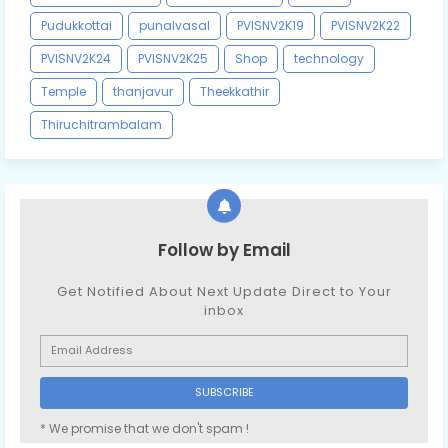
Pudukkottai
punalvasal
PVISNV2K19
PVISNV2K22
PVISNV2K24
PVISNV2K25
Shop
technology
Temple
thanjavur
Theekkathir
Thiruchitrambalam
Follow by Email
Get Notified About Next Update Direct to Your
inbox
* We promise that we don't spam !