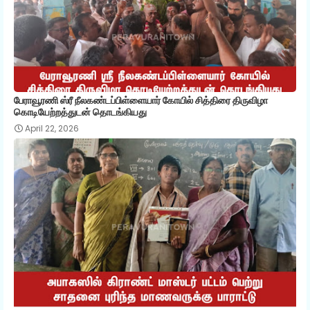
பேராவூரணி ஸ்ரீ நீலகண்டப்பிள்ளையார் கோயில் சித்திரை திருவிழா
கொடியேற்றத்துடன் தொடங்கியது
April 22, 2026