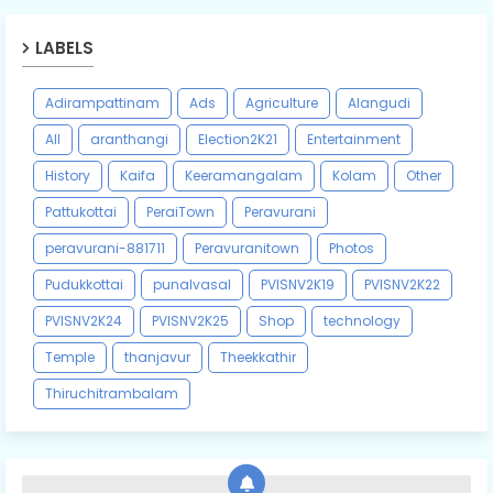
LABELS
Adirampattinam
Ads
Agriculture
Alangudi
All
aranthangi
Election2K21
Entertainment
History
Kaifa
Keeramangalam
Kolam
Other
Pattukottai
PeraiTown
Peravurani
peravurani-881711
Peravuranitown
Photos
Pudukkottai
punalvasal
PVISNV2K19
PVISNV2K22
PVISNV2K24
PVISNV2K25
Shop
technology
Temple
thanjavur
Theekkathir
Thiruchitrambalam