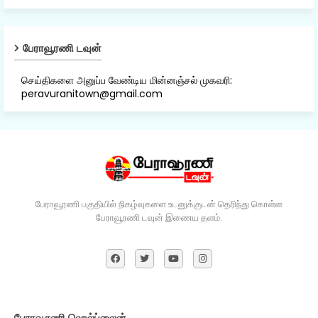
பேராவூரணி டவுன்
செய்திகளை அனுப்ப வேண்டிய மின்னஞ்சல் முகவரி:
peravuranitown@gmail.com
பேராவூரணி பகுதியில் நிகழ்வுகளை உடனுக்குடன் தெரிந்து கொள்ள
பேராவூரணி டவுன் இணைய தளம்.
பேராவூரணி ஹெல்ப்லைன்