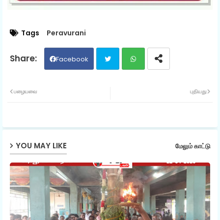
Tags
Peravurani
Facebook
Twit
Wh
பழையவை
புதியது
ter
ats
ap
YOU MAY LIKE
மேலும் காட்டு
p