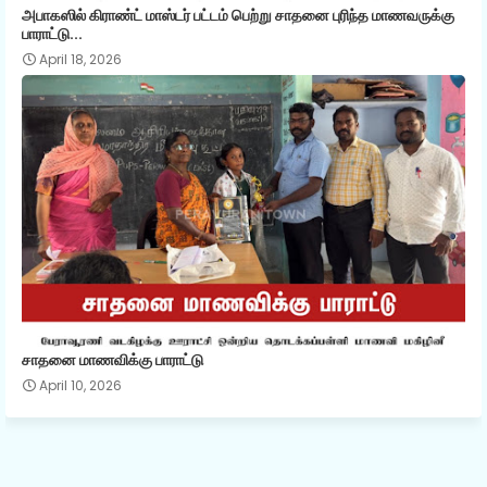
அபாகஸில் கிராண்ட் மாஸ்டர் பட்டம் பெற்று சாதனை புரிந்த மாணவருக்கு
பாராட்டு...
April 18, 2026
சாதனை மாணவிக்கு பாராட்டு
April 10, 2026