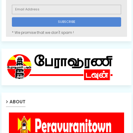
* We promise that we don't spam !
ABOUT