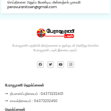
செய்திகளை அனுப்ப வேண்டிய மின்னஞ்சல் முகவரி:
peravuranitown@gmail.com
பேராவூரணி பகுதியில் நிகழ்வுகளை உடனுக்குடன் தெரிந்து கொள்ள
பேராவூரணி டவுன் இணைய தளம்.
பேராவூரணி ஹெல்ப்லைன்
தீயணைப்புநிலையம் : 04373232401
காவல்நிலையம் : 04373232450
ஹெல்ப்லைன்