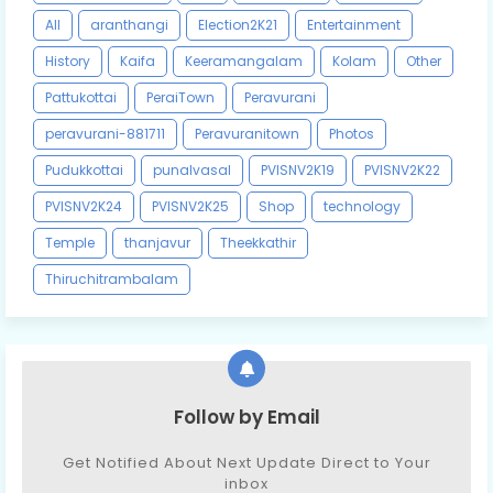
All
aranthangi
Election2K21
Entertainment
History
Kaifa
Keeramangalam
Kolam
Other
Pattukottai
PeraiTown
Peravurani
peravurani-881711
Peravuranitown
Photos
Pudukkottai
punalvasal
PVISNV2K19
PVISNV2K22
PVISNV2K24
PVISNV2K25
Shop
technology
Temple
thanjavur
Theekkathir
Thiruchitrambalam
Follow by Email
Get Notified About Next Update Direct to Your
inbox