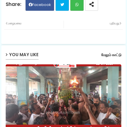
Facebook
Twit
Wh
பழையவை
புதியது
ter
ats
ap
YOU MAY LIKE
மேலும் காட்டு
p