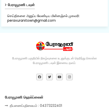
பேராவூரணி டவுன்
செய்திகளை அனுப்ப வேண்டிய மின்னஞ்சல் முகவரி:
peravuranitown@gmail.com
பேராவூரணி பகுதியில் நிகழ்வுகளை உடனுக்குடன் தெரிந்து கொள்ள
பேராவூரணி டவுன் இணைய தளம்.
பேராவூரணி ஹெல்ப்லைன்
தீயணைப்புநிலையம் : 04373232401