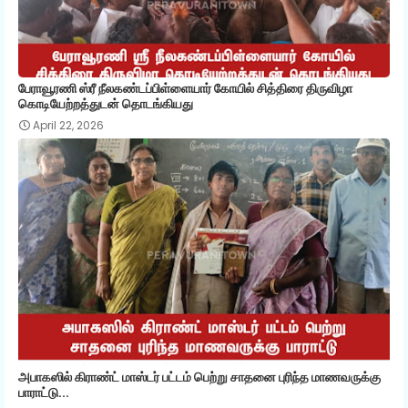
பேராவூரணி ஸ்ரீ நீலகண்டப்பிள்ளையார் கோயில் சித்திரை திருவிழா
கொடியேற்றத்துடன் தொடங்கியது
April 22, 2026
அபாகஸில் கிராண்ட் மாஸ்டர் பட்டம் பெற்று சாதனை புரிந்த மாணவருக்கு
பாராட்டு...