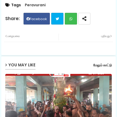
Tags
Peravurani
Facebook
Twit
Wh
பழையவை
புதியது
ter
ats
ap
YOU MAY LIKE
மேலும் காட்டு
p