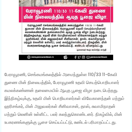
பேராவூரணி, செங்கமங்கலத்தில் அமைந்துள்ள 110/33 11-கேவி
துணை மின் நிலையத்தில், பேராவூரணி உதவி செயற்பொறியாளர்
கமலக்கண்ணன் தலைமையில் ஆயுத பூஜை விழா நடைபெற்றது.
இந்நிகழ்வுக்கு, உதவி மின் பொறியாளர்கள் விவேகானந்தன் மற்றும்
ஹரிசங்கர், மின் அலுவலர்கள் சீனிவாசன், தாஸ், சுவாமிநாதன்
மற்றும் லெனின் உள்ளிட்ட பலர் கலந்துகொண்டனர். நிகழ்வில், மின்
உபகரணங்களுக்கு பூசை செய்யப்பட்டு, சுண்டல் பரிமாறப்பட்டது.