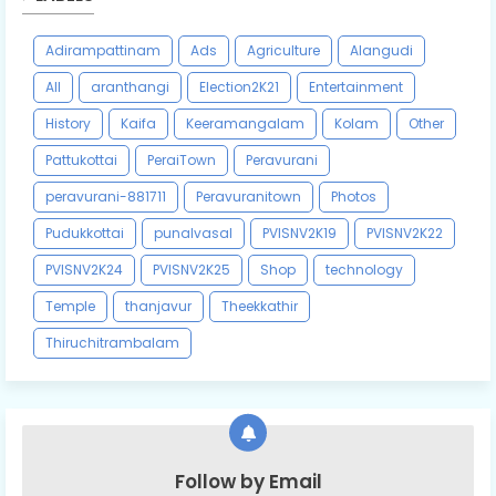
Adirampattinam
Ads
Agriculture
Alangudi
All
aranthangi
Election2K21
Entertainment
History
Kaifa
Keeramangalam
Kolam
Other
Pattukottai
PeraiTown
Peravurani
peravurani-881711
Peravuranitown
Photos
Pudukkottai
punalvasal
PVISNV2K19
PVISNV2K22
PVISNV2K24
PVISNV2K25
Shop
technology
Temple
thanjavur
Theekkathir
Thiruchitrambalam
Follow by Email