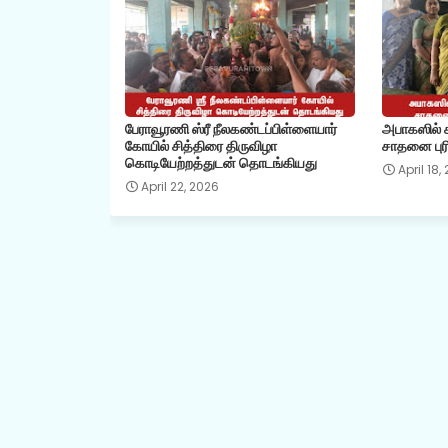
பேராவூரணி ஸ்ரீ நீலகண்டப்பிள்ளையார்
அபாகஸில் கி
கோயில் சித்திரை திருவிழா
சாதனை புரி
கொடியேற்றத்துடன் தொடங்கியது
April 18,
April 22, 2026