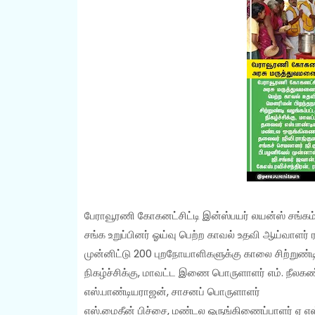
பேராவூரணி கோகனட்சிட்டி இன்ஸ்பயர் லயன்ஸ் சங்கம
சங்க உறுப்பினர் ஓய்வு பெற்ற காவல் உதவி ஆய்வாளர
முன்னிட்டு 200 புறநோயாளிகளுக்கு காலை சிற்றுண்டி
நிகழ்ச்சிக்கு, மாவட்ட இணை பொருளாளர் எம். நீலகண
எஸ்.பாண்டியராஜன், சாசனப் பொருளாளர்
எஸ்.மைதீன் பிச்சை, மண்டல ஒருங்கிணைப்பாளர் ஏ எஸ்