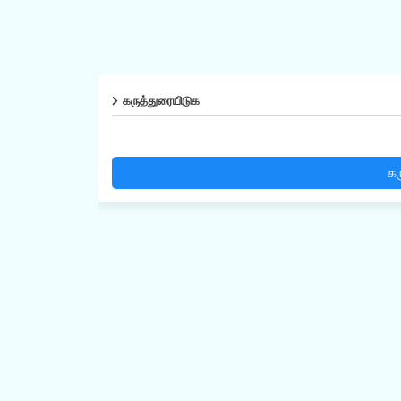
கருத்துரையிடுக
கர