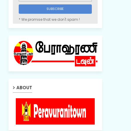
* We promise that we don't spam !
ABOUT