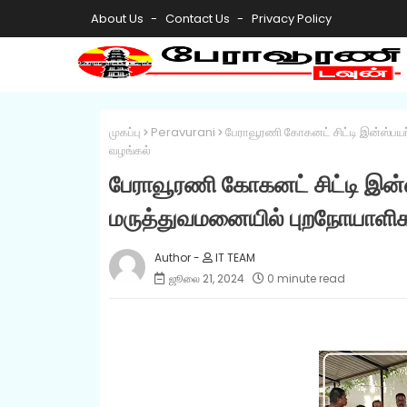
About Us
Contact Us
Privacy Policy
முகப்பு
Peravurani
பேராவூரணி கோகனட் சிட்டி இன்ஸ்பயர
வழங்கல்
பேராவூரணி கோகனட் சிட்டி இன்ஸ
மருத்துவமனையில் புறநோயாளிக
IT TEAM
ஜூலை 21, 2024
0 minute read