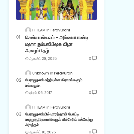
IT TEAM
Peravurani
செங்கமங்கலம் - அம்மையாண்டி
மஹா கும்பாபிஷேக விழா
அழைப்பிதழ்
ஆகஸ்ட் 28, 2025
0
Unknown
Peravurani
பேராவூரணி சுற்றியுள்ள கிராமங்களும்
மக்களும்.
ஏப்ரல் 06, 2017
0
IT TEAM
Peravurani
பேராவூரணியில் மாரத்தான் போட்டி -
மாற்றுத்திறனாளிகளும் வீல்சேரில் பங்கேற்று
அசத்தல்
ஆகஸ்ட் 16, 2025
0