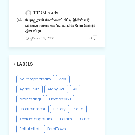
IT TEAM
Ads
பேராவூரணி கோக்கனட் சிட்டி இன்ஸ்பயர்
லயன்ஸ் சங்கம் சார்பில் கார்கில் போர் வெற்றி
தின விழா
ஜூலை 26, 2025
0
LABELS
Adirampattinam
Ads
Agriculture
Alangudi
All
aranthangi
Election2K21
Entertainment
History
Kaifa
Keeramangalam
Kolam
Other
Pattukottai
PeraiTown