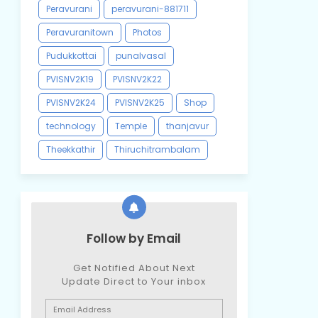
Peravurani
peravurani-881711
Peravuranitown
Photos
Pudukkottai
punalvasal
PVISNV2K19
PVISNV2K22
PVISNV2K24
PVISNV2K25
Shop
technology
Temple
thanjavur
Theekkathir
Thiruchitrambalam
Follow by Email
Get Notified About Next
Update Direct to Your inbox