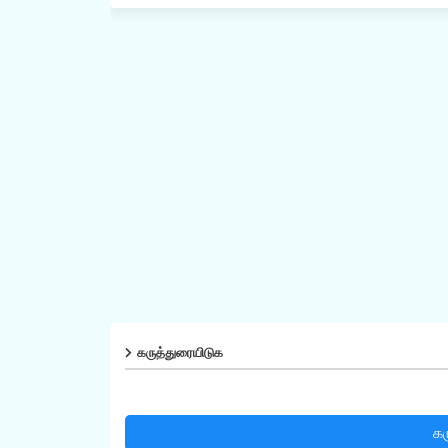
கருத்துரையிடுக
கர