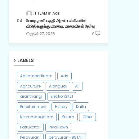
IT TEAM
Ads
பேராவூரணி பகுதி அரசுப் பள்ளிகளின்
விடுதிகளுக்கு மாணவ, மாணவிகள் தேர்வு
ஜூன் 27, 2025
0
LABELS
Adirampattinam
Ads
Agriculture
Alangudi
All
aranthangi
Election2K21
Entertainment
History
Kaifa
Keeramangalam
Kolam
Other
Pattukottai
PeraiTown
Peravurani
peravurani-881711