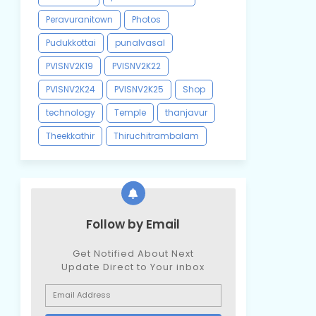
Peravuranitown
Photos
Pudukkottai
punalvasal
PVISNV2K19
PVISNV2K22
PVISNV2K24
PVISNV2K25
Shop
technology
Temple
thanjavur
Theekkathir
Thiruchitrambalam
Follow by Email
Get Notified About Next
Update Direct to Your inbox