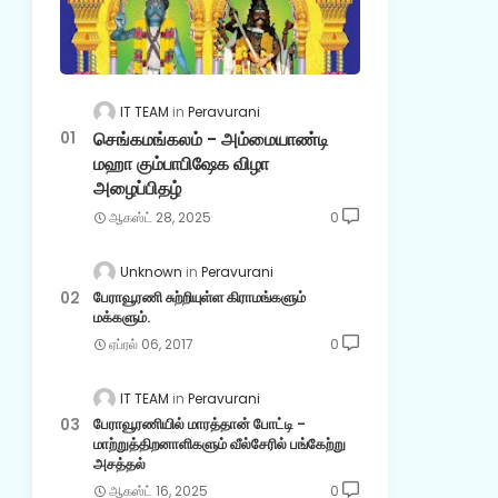
IT TEAM
Peravurani
செங்கமங்கலம் - அம்மையாண்டி
மஹா கும்பாபிஷேக விழா
அழைப்பிதழ்
ஆகஸ்ட் 28, 2025
0
Unknown
Peravurani
பேராவூரணி சுற்றியுள்ள கிராமங்களும்
மக்களும்.
ஏப்ரல் 06, 2017
0
IT TEAM
Peravurani
பேராவூரணியில் மாரத்தான் போட்டி -
மாற்றுத்திறனாளிகளும் வீல்சேரில் பங்கேற்று
அசத்தல்
ஆகஸ்ட் 16, 2025
0