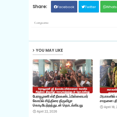
Facebook
Twitter
Whats
பழையவை
YOU MAY LIKE
பேராவூரணி ஸ்ரீ நீலகண்டப்பிள்ளையார்
அபாகஸில் கி
கோயில் சித்திரை திருவிழா
சாதனை புரி
கொடியேற்றத்துடன் தொடங்கியது
April 18,
April 22, 2026