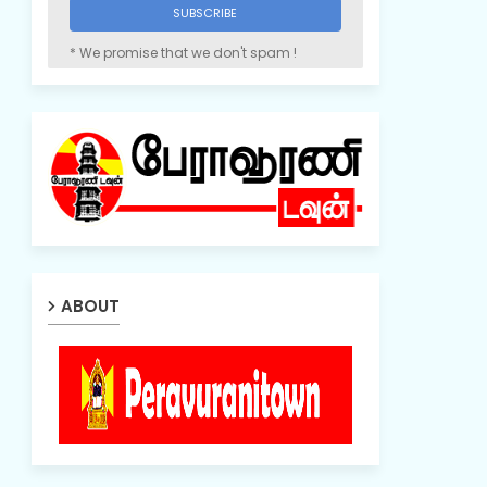
* We promise that we don't spam !
ABOUT